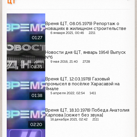
ЦТ
Время (ЦТ, 08.05.1979) Репортаж о
новациях в жилищном строительстве
6 января 2021, 00:46
2211
01:27
Новости дня (ЦТ, январь 1954) Выпуск
№6
9 мая 2016, 21:40
2728
08:35
Время (ЦТ, 12.03.1978) Газовый
промысел в посёлке Харасавэй на
Ямале
5 апреля 2022, 02:54
1411
01:38
Время (ЦТ, 18.10.1978) Победа Анатолия
Карпова [сюжет без звука]
16 декабря 2021, 02:42
2111
02:20