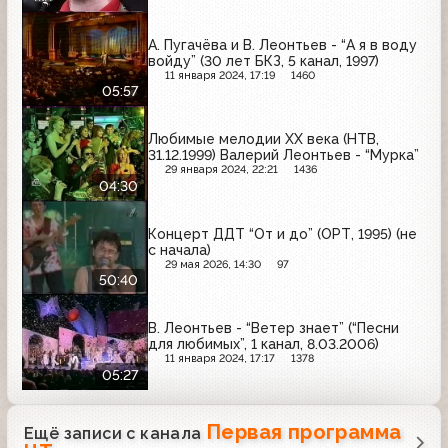
А. Пугачёва и В. Леонтьев - “А я в воду
войду” (30 лет БКЗ, 5 канал, 1997)
11 января 2024, 17:19
1460
05:57
Любимые мелодии XX века (НТВ,
31.12.1999) Валерий Леонтьев - “Мурка”
29 января 2024, 22:21
1436
04:30
Концерт ДДТ “От и до” (ОРТ, 1995) (не
с начала)
29 мая 2026, 14:30
97
50:40
В. Леонтьев - “Ветер знает” (“Песни
для любимых”, 1 канал, 8.03.2006)
11 января 2024, 17:17
1378
05:27
Первая программа
Ещё записи с канала