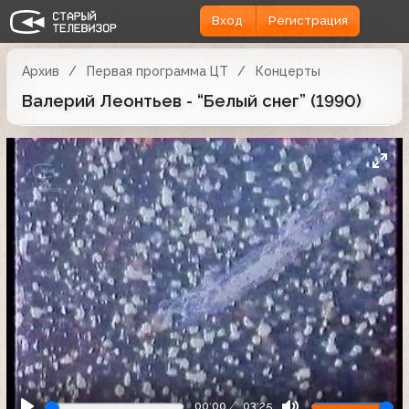
Вход
Регистрация
Архив
Первая программа ЦТ
Концерты
Валерий Леонтьев - “Белый снег” (1990)
00:00
03:25