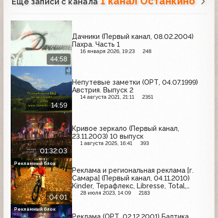
1 канал Останкино
Ещё записи с канала
Дачники (Первый канал, 08.02.2004)
Пахра. Часть 1
16 января 2026, 19:23
248
44:58
Непутевые заметки (ОРТ, 04.07.1999)
Австрия. Выпуск 2
14 августа 2021, 21:11
2351
14:59
Кривое зеркало (Первый канал,
23.11.2003) 10 выпуск
1 августа 2025, 16:41
393
01:32:03
Рекламный блок
Реклама и региональная реклама [г.
Самара] (Первый канал, 04.11.2010)
Kinder, Терафлекс, Libresse, Total,
Пенталгин-Н, Росбанк, АнтиГриппин,
28 июля 2023, 14:09
2183
04:01
Vitrum, Rhythm Of The Dance, Palatin,
Карусель, Kenwood, Atlant,
Рекламный блок
Реклама (ОРТ, 02.12.2001) Балтика,
Коделмикст