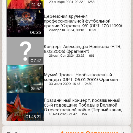
29 января 2024, 22:22
1258
11:37
Церемония вручения
профессиональной футбольной
премии "Стрелец-98" (ОРТ, 17.01.1999)
Фрагмент
29 апреля 2024, 00:18
1059
06:25
Концерт Александра Новикова (НТВ,
8.03.2005) (фрагмент)
26 октября 2024, 23:22
861
07:47
Мумий Тролль. Необыкновенный
концерт (ОРТ, 05.01.2001) Фрагмент
30 июля 2020, 16:48
2480
25:57
Праздничный концерт, посвященный
65-й годовщине Победы в Великой
Отечественной войне (Первый канал,
09.05.2010)
13 мая 2026, 21:47
156
01:45:21