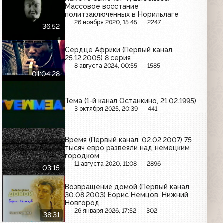
Массовое восстание
политзаключенных в Норильлаге
26 ноября 2020, 15:45
2247
36:52
Сердце Африки (Первый канал,
25.12.2005) 8 серия
8 августа 2024, 00:55
1585
01:04:28
Тема (1-й канал Останкино, 21.02.1995)
3 октября 2025, 20:39
441
Время (Первый канал, 02.02.2007) 75
тысяч евро развеяли над немецким
городком
11 августа 2020, 11:08
2896
03:15
Возвращение домой (Первый канал,
30.08.2003) Борис Немцов. Нижний
Новгород
26 января 2026, 17:52
302
38:31