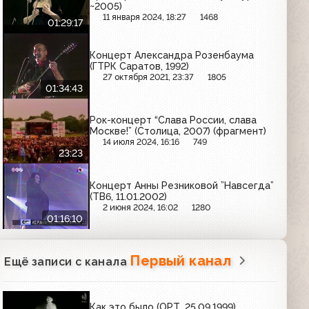
~2005)
11 января 2024, 18:27
1468
01:29:17
Концерт Александра Розенбаума
(ГТРК Саратов, 1992)
27 октября 2021, 23:37
1805
01:34:43
Рок-концерт “Слава России, слава
Москве!” (Столица, 2007) (фрагмент)
14 июля 2024, 16:16
749
23:23
Концерт Анны Резниковой ”Навсегда”
(ТВ6, 11.01.2002)
2 июня 2024, 16:02
1280
01:16:10
Первый канал
Ещё записи с канала
Как это было (ОРТ, 25.09.1999)