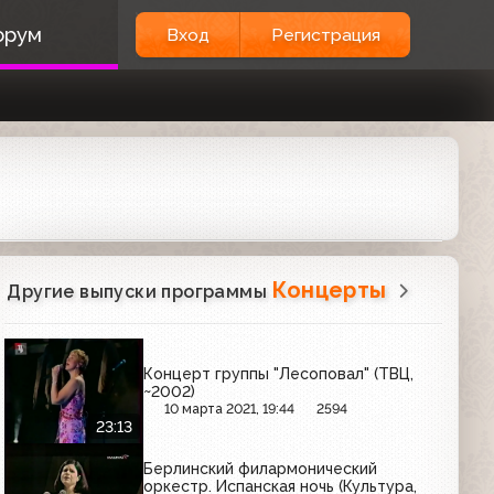
орум
Вход
Регистрация
Концерты
Другие выпуски программы
Концерт группы "Лесоповал" (ТВЦ,
~2002)
10 марта 2021, 19:44
2594
23:13
Берлинский филармонический
оркестр. Испанская ночь (Культура,