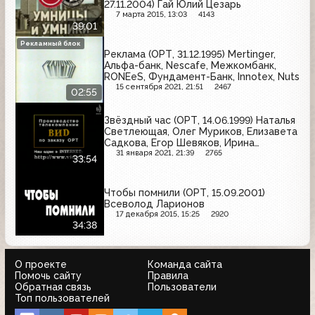
27.11.2004) Гай Юлий Цезарь
7 марта 2015, 13:03
4143
39:01
Рекламный блок
Реклама (ОРТ, 31.12.1995) Mertinger,
Альфа-банк, Nescafe, Межкомбанк,
RONEeS, Фундамент-Банк, Innotex, Nuts
15 сентября 2021, 21:51
2467
02:55
Звёздный час (ОРТ, 14.06.1999) Наталья
Светлеющая, Олег Муриков, Елизавета
Садкова, Егор Шевяков, Ирина
Бондаренко, Юлия Катомина
31 января 2021, 21:39
2765
33:54
Чтобы помнили (ОРТ, 15.09.2001)
Всеволод Ларионов
17 декабря 2015, 15:25
2920
34:38
О проекте
Команда сайта
Помочь сайту
Правила
Обратная связь
Пользователи
Топ пользователей