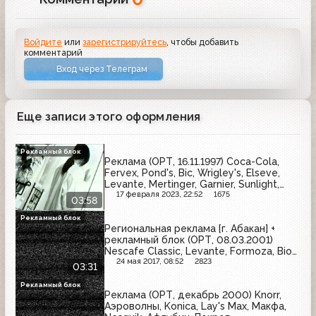
Войдите
или
зарегистрируйтесь
, чтобы добавить
комментарий
Вход через Телеграм
Еще записи этого оформления
Рекламный блок
Реклама (ОРТ, 16.11.1997) Coca-Cola,
Fervex, Pond's, Bic, Wrigley's, Elseve,
Levante, Mertinger, Garnier, Sunlight,
Rasch
17 февраля 2023, 22:52
1675
03:58
Рекламный блок
Региональная реклама [г. Абакан] +
рекламный блок (ОРТ, 08.03.2001)
Nescafe Classic, Levante, Formoza, Bio
Max, Lipton, Zanussi, Я, Schauma,
24 мая 2017, 08:52
2823
03:31
Milagro, Делми
Рекламный блок
Реклама (ОРТ, декабрь 2000) Knorr,
Аэроволны, Konica, Lay's Max, Макфа,