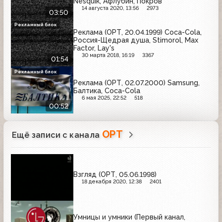
Nesquik, Афлубин, Покров
14 августа 2020, 13:56
2973
03:50
Рекламный блок
Реклама (ОРТ, 20.04.1999) Coca-Cola,
Россия-Щедрая душа, Stimorol, Max
Factor, Lay's
30 марта 2018, 16:19
3367
01:54
Рекламный блок
Реклама (ОРТ, 02.07.2000) Samsung,
Балтика, Coca-Cola
6 мая 2025, 22:52
518
00:52
ОРТ
Ещё записи с канала
Взгляд (ОРТ, 05.06.1998)
18 декабря 2020, 12:38
2401
Умницы и умники (Первый канал,