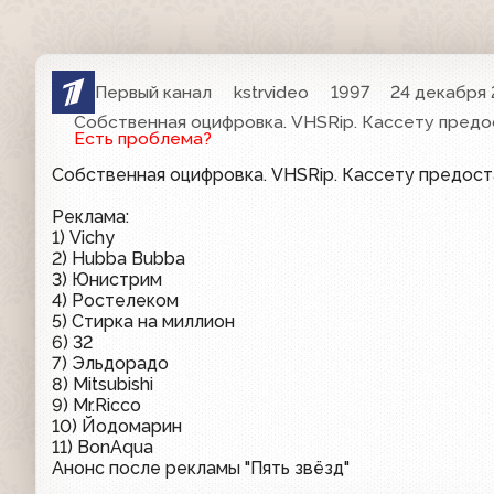
Первый канал
kstrvideo
1997
24 декабря 
Собственная оцифровка. VHSRip. Кассету предо
Есть проблема?
Собственная оцифровка. VHSRip. Кассету предос
Реклама:
1) Vichy
2) Hubba Bubba
3) Юнистрим
4) Ростелеком
5) Стирка на миллион
6) 32
7) Эльдорадо
8) Mitsubishi
9) Mr.Ricco
10) Йодомарин
11) BonAqua
Анонс после рекламы "Пять звёзд"