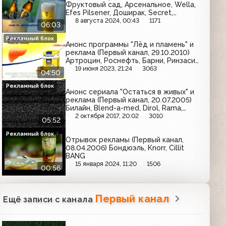
Фруктовый сад, Арсенальное, Wella,
Efes Pilsener, Доширак, Secret,
Foster's, Head&Shoulders, Невское,
8 августа 2024, 00:43
1171
06:03
Алюминиевая банка, Red Bull, Aqua
Minerale, Kronenbourg 1664, Alka-
Рекламный блок
Анонс программы "Лёд и пламень" и
Seltzer
реклама (Первый канал, 29.10.2010)
Артроцин, Роснефть, Барни, Ринзасип,
Л'Этуаль, Хилак форте, Skoda,
19 июня 2023, 21:24
3063
04:50
Санорин, Резалют, Карусель,
Gourmet, Седьмой континент, Maitre,
Рекламный блок
Анонс сериала "Остаться в живых" и
МТС, Копейка, Perfect Fit
реклама (Первый канал, 20.07.2005)
Билайн, Blend-a-med, Dirol, Rama,
Veet, Роллтон, Pantene
2 октября 2017, 20:02
3010
05:52
Рекламный блок
Отрывок рекламы (Первый канал,
08.04.2006) Бондюэль, Knorr, Cillit
BANG
15 января 2024, 11:20
1506
00:56
Первый канал
Ещё записи с канала