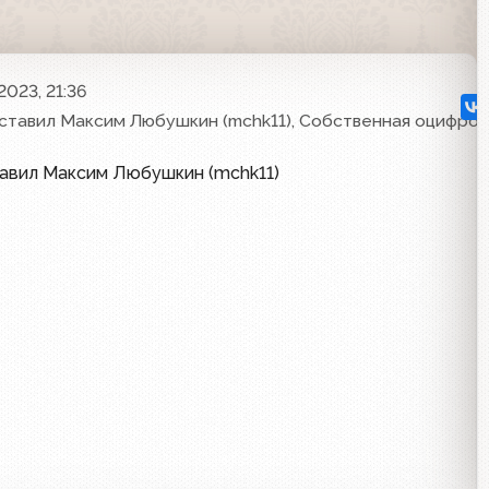
2023, 21:36
ставил Максим Любушкин (mchk11), Собственная оцифров
тавил Максим Любушкин (mchk11)