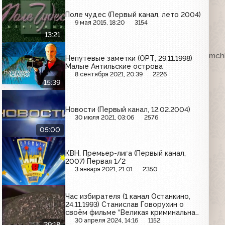
Поле чудес (Первый канал, лето 2004)
9 мая 2015, 18:20
3154
13:21
ка. VHSRip. Кассету предоставил Максим Любушкин (mchk
Непутевые заметки (ОРТ, 29.11.1998)
Малые Антильские острова
8 сентября 2021, 20:39
2226
15:39
Новости (Первый канал, 12.02.2004)
30 июля 2021, 03:06
2576
05:00
КВН. Премьер-лига (Первый канал,
2007) Первая 1/2
3 января 2021, 21:01
2350
Час избирателя (1 канал Останкино,
24.11.1993) Станислав Говорухин о
своём фильме “Великая криминальная
революция”
30 апреля 2024, 14:16
1152
29:18