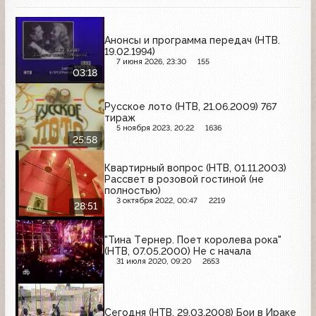
Анонсы и программа передач (НТВ.
19.02.1994)
7 июня 2026, 23:30
155
03:18
Русское лото (НТВ, 21.06.2009) 767
тираж
5 ноября 2023, 20:22
1636
25:58
Квартирный вопрос (НТВ, 01.11.2003)
Рассвет в розовой гостиной (не
полностью)
3 октября 2022, 00:47
2219
28:51
"Тина Тeрнер. Поет королева рока"
(НТВ, 07.05.2000) Не с начала
31 июля 2020, 09:20
2653
Сегодня (НТВ, 29.03.2008) Бои в Ираке