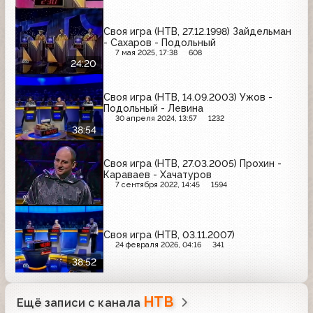
Своя игра (НТВ, 27.12.1998) Зайдельман
- Сахаров - Подольный
7 мая 2025, 17:38
608
24:20
Своя игра (НТВ, 14.09.2003) Ужов -
Подольный - Левина
30 апреля 2024, 13:57
1232
38:54
Своя игра (НТВ, 27.03.2005) Прохин -
Караваев - Хачатуров
7 сентября 2022, 14:45
1594
Своя игра (НТВ, 03.11.2007)
24 февраля 2026, 04:16
341
38:52
НТВ
Ещё записи с канала