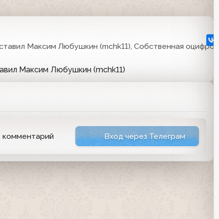
0
ставил Максим Любушкин (mchk11), Собственная оцифров
тавил Максим Любушкин (mchk11)
ь комментарий
Вход через Телеграм