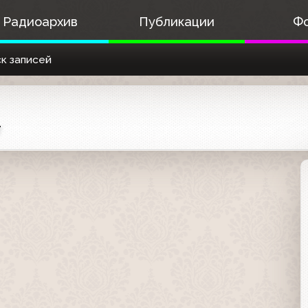
Радиоархив
Публикации
Ф
к записей
т