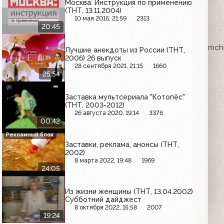
Москва: Инструкция по применению
(ТНТ, 13.11.2004)
10 мая 2016, 21:59
2313
20:45
ка. VHSRip. Кассету предоставил Максим Любушкин (mchk
Лучшие анекдоты из России (ТНТ,
2006) 26 выпуск
28 сентября 2021, 21:15
1660
25:54
Заставка мультсериала "Котопёс"
(ТНТ, 2003-2012)
26 августа 2020, 19:14
3376
00:42
Рекламный блок
Заставки, реклама, анонсы (ТНТ,
2002)
8 марта 2022, 19:48
1969
24:05
Из жизни женщины (ТНТ, 13.04.2002)
Субботний дайджест
8 октября 2022, 15:58
2007
19:24