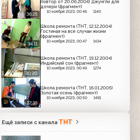
повтор от 20.06.2004) Джунгли для
дочери (фрагмент)
10 ноября 2023, 00:46
1140
36:25
Школа ремонта (ТНТ, 12.12.2004)
Гостиная на все случаи жизни
(фрагмент)
10 ноября 2023, 00:47
1434
34:11
Школа ремонта (ТНТ, 19.12.2004)
Индийский сон (фрагмент)
10 ноября 2023, 00:49
1274
30:20
Школа ремонта (ТНТ, 16.01.2005)
Золотая осень (фрагмент)
10 ноября 2023, 00:50
1491
22:35
ТНТ
Ещё записи с канала