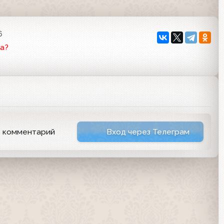
6
а?
ь комментарий
Вход через Телеграм