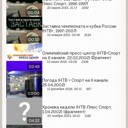
Плюс Спорт, 1996-1997)
22 марта 2015, 21:17
2292
00:04
Заставка программы
Заставка чемпионата и кубка России
(НТВ+, 1997-2007)
10 января 2015, 00:18
2134
00:10
Олимпийский пресс-центр (НТВ+Спорт
на 6 канале, 22.02.2002) Фрагмент
13 июля 2015, 03:09
2338
02:49
Погода (НТВ + Спорт на 6 канале,
25.04.2002)
12 декабря 2024, 00:11
957
03:00
Хроника недели (НТВ-Плюс Спорт,
1.04.2002) (фрагмент)
20 ноября 2023, 18:10
1182
04:22