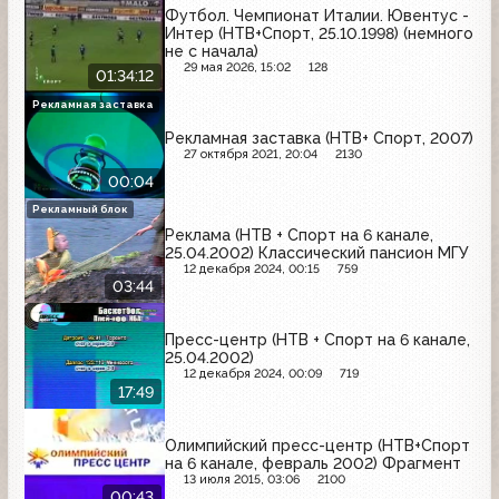
Футбол. Чемпионат Италии. Ювентус -
Интер (НТВ+Спорт, 25.10.1998) (немного
не с начала)
29 мая 2026, 15:02
128
01:34:12
Рекламная заставка
Рекламная заставка (НТВ+ Спорт, 2007)
27 октября 2021, 20:04
2130
00:04
Рекламный блок
Реклама (НТВ + Спорт на 6 канале,
25.04.2002) Классический пансион МГУ
12 декабря 2024, 00:15
759
03:44
Пресс-центр (НТВ + Спорт на 6 канале,
25.04.2002)
12 декабря 2024, 00:09
719
17:49
Олимпийский пресс-центр (НТВ+Спорт
на 6 канале, февраль 2002) Фрагмент
13 июля 2015, 03:06
2100
00:43