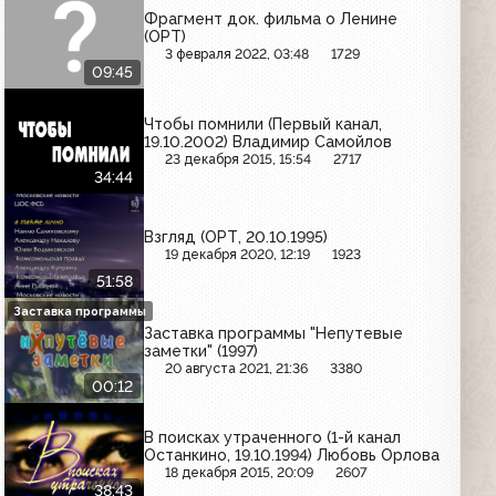
Фрагмент док. фильма о Ленине
(ОРТ)
3 февраля 2022, 03:48
1729
09:45
Чтобы помнили (Первый канал,
19.10.2002) Владимир Самойлов
23 декабря 2015, 15:54
2717
34:44
Взгляд (ОРТ, 20.10.1995)
19 декабря 2020, 12:19
1923
51:58
Заставка программы
Заставка программы "Непутевые
заметки" (1997)
20 августа 2021, 21:36
3380
00:12
В поисках утраченного (1-й канал
Останкино, 19.10.1994) Любовь Орлова
18 декабря 2015, 20:09
2607
38:43