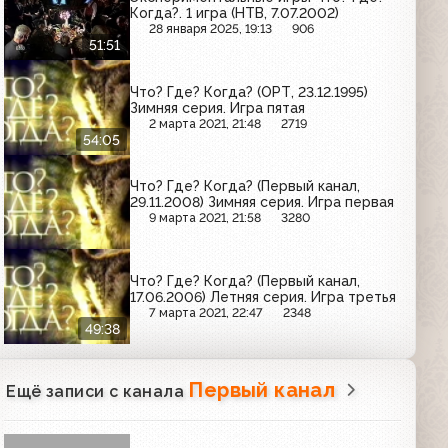
Когда?. 1 игра (НТВ, 7.07.2002)
28 января 2025, 19:13
906
51:51
Что? Где? Когда? (ОРТ, 23.12.1995)
Зимняя серия. Игра пятая
2 марта 2021, 21:48
2719
54:05
Что? Где? Когда? (Первый канал,
29.11.2008) Зимняя серия. Игра первая
9 марта 2021, 21:58
3280
Что? Где? Когда? (Первый канал,
17.06.2006) Летняя серия. Игра третья
7 марта 2021, 22:47
2348
49:38
Первый канал
Ещё записи с канала