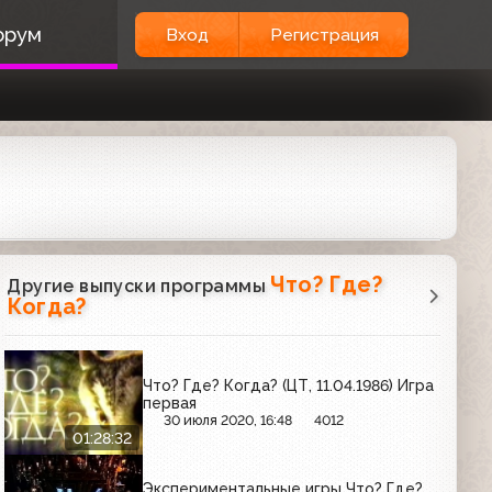
орум
Вход
Регистрация
Что? Где?
Другие выпуски программы
Когда?
Что? Где? Когда? (ЦТ, 11.04.1986) Игра
первая
30 июля 2020, 16:48
4012
01:28:32
Экспериментальные игры Что? Где?