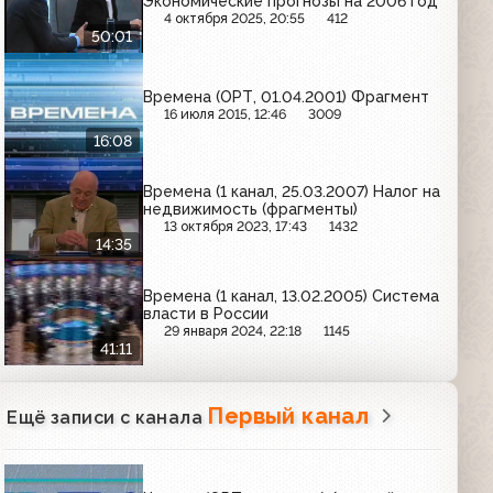
Экономические прогнозы на 2006 год
4 октября 2025, 20:55
412
50:01
Времена (ОРТ, 01.04.2001) Фрагмент
16 июля 2015, 12:46
3009
16:08
Времена (1 канал, 25.03.2007) Налог на
недвижимость (фрагменты)
13 октября 2023, 17:43
1432
14:35
Времена (1 канал, 13.02.2005) Система
власти в России
29 января 2024, 22:18
1145
41:11
Первый канал
Ещё записи с канала