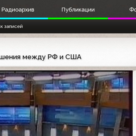
Радиоархив
Публикации
Ф
к записей
ношения между РФ и США