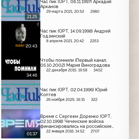
Час пик (ОРТ, 06.11.1997) Аркадий
Арканов
29 марта 2021, 20:52
2980
21:25
Час пик (ОРТ, 14.09.1998) Андрей
Годзинский
8 апреля 2021, 20:42
2253
20:43
Чтобы помнили (Первый канал,
05.10.2002) Мария Виноградова
22 декабря 2015, 19:58
3402
34:46
Час пик (ОРТ, 02.04.1996) Юрий
Коптев
26 ноября 2025, 19:31
322
Время с Сергеем Доренко (ОРТ,
02.10.1998) Чеченские войска
финансировались на российские
нефтяные доходы
22 января 2016, 14:52
2707
01:37