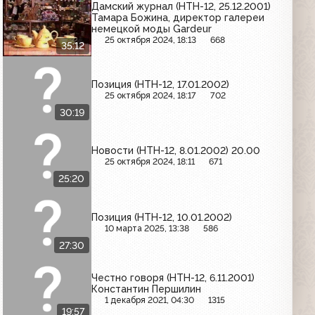
Дамский журнал (НТН-12, 25.12.2001)
Тамара Божина, директор галереи
немецкой моды Gardeur
25 октября 2024, 18:13
668
35:12
Позиция (НТН-12, 17.01.2002)
25 октября 2024, 18:17
702
30:19
Новости (НТН-12, 8.01.2002) 20.00
25 октября 2024, 18:11
671
25:20
Позиция (НТН-12, 10.01.2002)
10 марта 2025, 13:38
586
27:30
Честно говоря (НТН-12, 6.11.2001)
Константин Першилин
1 декабря 2021, 04:30
1315
19:57