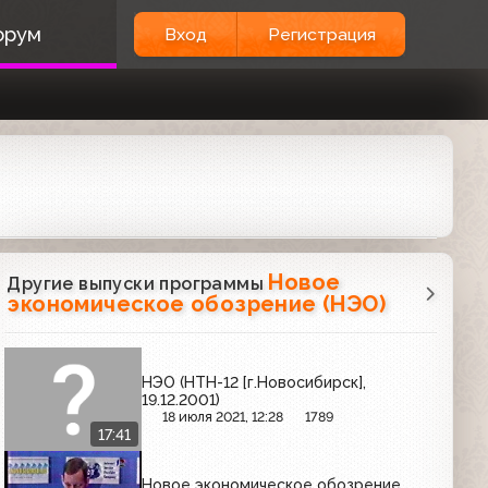
орум
Вход
Регистрация
Новое
Другие выпуски программы
экономическое обозрение (НЭО)
НЭО (НТН-12 [г.Новосибирск],
19.12.2001)
18 июля 2021, 12:28
1789
17:41
Новое экономическое обозрение