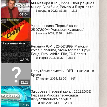
Миниатюра (ОРТ, 1995) Этюд ре-диез
минор Скрябина, Ромео и Джульетта
3 февраля 2022, 03:36
1613
05:04
Ударная сила (Первый канал,
25.07.2004) "Адмирал Кузнецов"
9 марта 2015, 21:18
2404
Рекламный блок
Реклама (ОРТ, 25.02.1999) Майский
кофе, Schauma, Nivea for Men, Брук
Бонд, Dirol White, Elle, FA, Россия-
Щедрая душа
15 марта 2015, 18:37
2684
02:28
Непутёвые заметки (ОРТ, 11.06.2000)
Круиз
27 января 2025, 22:09
617
12:23
Здоровье (Первый канал, 19.11.2005)
Первая в России пересадка
искусственного сердца
2 июля 2015, 13:41
2304
37:36