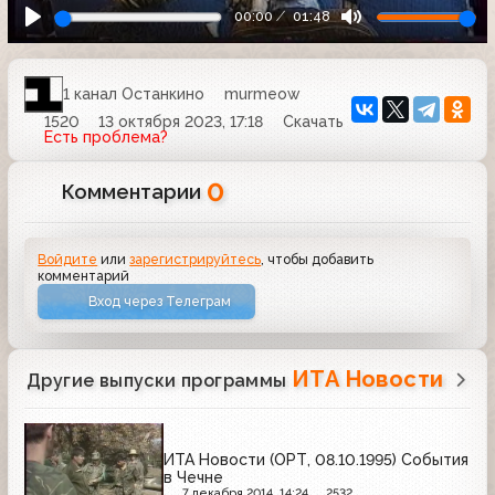
00:00
01:48
1 канал Останкино
murmeow
1520
13 октября 2023, 17:18
Скачать
Есть проблема?
0
Комментарии
Войдите
или
зарегистрируйтесь
, чтобы добавить
комментарий
Вход через Телеграм
ИТА Новости
Другие выпуски программы
ИТА Новости (ОРТ, 08.10.1995) События
в Чечне
7 декабря 2014, 14:24
2532