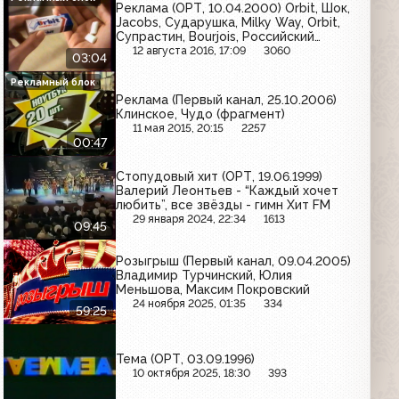
Реклама (ОРТ, 10.04.2000) Orbit, Шок,
Jacobs, Сударушка, Milky Way, Orbit,
Супрастин, Bourjois, Российский
шоколад
12 августа 2016, 17:09
3060
03:04
Рекламный блок
Реклама (Первый канал, 25.10.2006)
Клинское, Чудо (фрагмент)
11 мая 2015, 20:15
2257
00:47
Стопудовый хит (ОРТ, 19.06.1999)
Валерий Леонтьев - “Каждый хочет
любить”, все звёзды - гимн Хит FM
29 января 2024, 22:34
1613
09:45
Розыгрыш (Первый канал, 09.04.2005)
Владимир Турчинский, Юлия
Меньшова, Максим Покровский
24 ноября 2025, 01:35
334
59:25
Тема (ОРТ, 03.09.1996)
10 октября 2025, 18:30
393