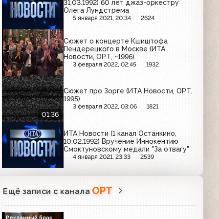
31.03.1992) 60 лет джаз-оркестру
Олега Лундстрема
5 января 2021, 20:34
2624
Сюжет о концерте Кшиштофа
Пендерецкого в Москве (ИТА
Новости, ОРТ, ~1996)
3 февраля 2022, 02:45
1932
Сюжет про Зорге (ИТА Новости, ОРТ,
1995)
3 февраля 2022, 03:06
1821
01:36
ИТА Новости (1 канал Останкино,
10.02.1992) Вручение Иннокентию
Смоктуновскому медали "За отвагу"
4 января 2021, 23:33
2539
ОРТ
Ещё записи с канала
Рекламный блок