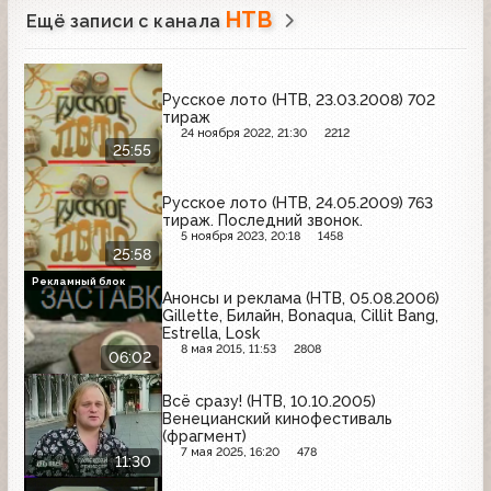
НТВ
Ещё записи с канала
Русское лото (НТВ, 23.03.2008) 702
тираж
24 ноября 2022, 21:30
2212
25:55
Русское лото (НТВ, 24.05.2009) 763
тираж. Последний звонок.
5 ноября 2023, 20:18
1458
25:58
Рекламный блок
Анонсы и реклама (НТВ, 05.08.2006)
Gillette, Билайн, Bonaqua, Cillit Bang,
Estrella, Losk
8 мая 2015, 11:53
2808
06:02
Всё сразу! (НТВ, 10.10.2005)
Венецианский кинофестиваль
(фрагмент)
7 мая 2025, 16:20
478
11:30