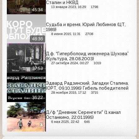
Сталин и НКВД
13 января 2023, 16:29
1798
45:34
Судьба и время. Юрий Любимов (ЦТ,
1989)
8 июня 2015, 11:31
2708
48:36
Д.ф. “Гиперболоид инженера Шухова”
(Культура, 28.08.2003)
27 октября 2024, 00:27
1019
37:53
Эдвард Радзинский. Загадки Сталина.
(ОРТ, 09.10.1996) Гибель победителей
28 ноября 2015, 17:12
3715
36:22
Д/ф "Дневник Серенгети" (1 канал
Останкино, 22.01.1995)
6 мая 2025, 22:42
646