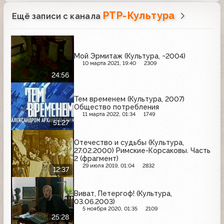
РТР-Культура
Ещё записи с канала
Мой Эрмитаж (Культура, ~2004)
10 марта 2021, 19:40
2309
24:56
Тем временем (Культура, 2007)
Общество потребления
11 марта 2022, 01:34
1749
51:27
Отечество и судьбы (Культура,
27.02.2000) Римские-Корсаковы. Часть
2 (фрагмент)
29 июля 2019, 01:04
2832
12:37
Виват, Петергоф! (Культура,
03.06.2003)
5 ноября 2020, 01:35
2109
25:28