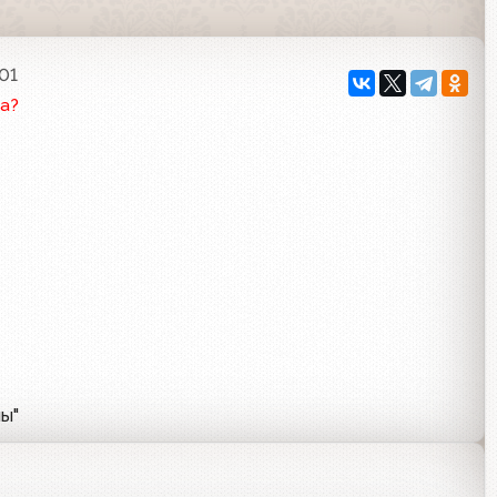
:01
а?
лы"