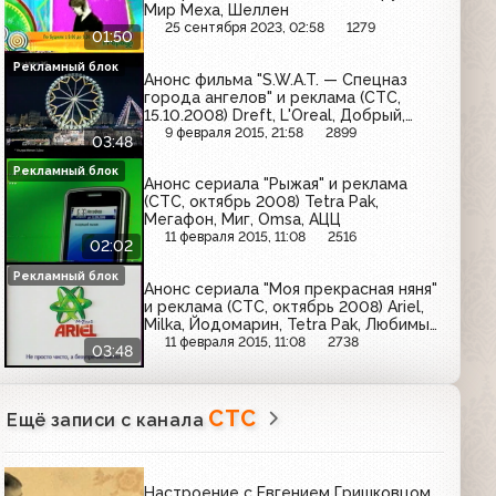
Мир Меха, Шеллен
25 сентября 2023, 02:58
1279
01:50
Рекламный блок
Анонс фильма "S.W.A.T. — Спецназ
города ангелов" и реклама (СТС,
15.10.2008) Dreft, L'Oreal, Добрый,
Samsung, Persen, Blend-a-med, Halls,
9 февраля 2015, 21:58
2899
03:48
Taft
Рекламный блок
Анонс сериала "Рыжая" и реклама
(СТС, октябрь 2008) Tetra Pak,
Мегафон, Миг, Omsa, АЦЦ
11 февраля 2015, 11:08
2516
02:02
Рекламный блок
Анонс сериала "Моя прекрасная няня"
и реклама (СТС, октябрь 2008) Ariel,
Milka, Йодомарин, Tetra Pak, Любимый
сад, Детский мир, Ренни, Omsa, Dove,
11 февраля 2015, 11:08
2738
03:48
Quelle
СТС
Ещё записи с канала
Настроение с Евгением Гришковцом