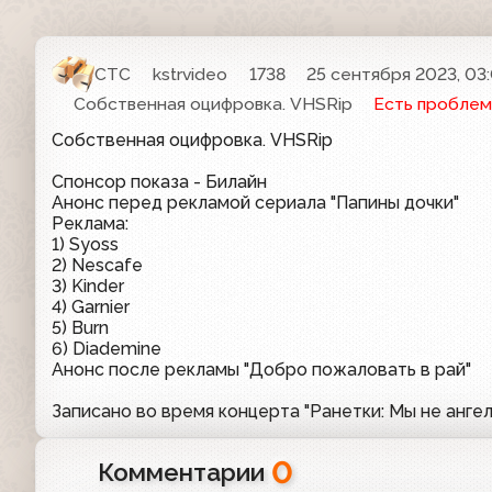
СТС
kstrvideo
1738
25 сентября 2023, 03
Собственная оцифровка. VHSRip
Есть проблем
Собственная оцифровка. VHSRip
Спонсор показа - Билайн
Анонс перед рекламой сериала "Папины дочки"
Реклама:
1) Syoss
2) Nescafe
3) Kinder
4) Garnier
5) Burn
6) Diademine
Анонс после рекламы "Добро пожаловать в рай"
Записано во время концерта "Ранетки: Мы не анге
0
Комментарии