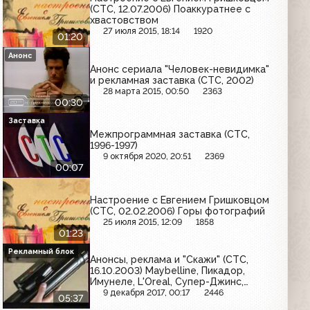
(СТС, 12.07.2006) Поаккуратнее с
хвастовством
27 июля 2015, 18:14
1920
01:20
Анонс
Анонс сериала "Человек-невидимка"
и рекламная заставка (СТС, 2002)
28 марта 2015, 00:50
2363
00:30
Заставка
Межпрограммная заставка (СТС,
1996-1997)
9 октября 2020, 20:51
2369
00:07
Настроение с Евгением Гришковцом
(СТС, 02.02.2006) Горы фотографий
25 июля 2015, 12:09
1858
01:23
Рекламный блок
Анонсы, реклама и "Скажи" (СТС,
16.10.2003) Maybelline, Пикадор,
Имунеле, L'Oreal, Супер-Джинс,
Сибирская корона
9 декабря 2017, 00:17
2446
05:37