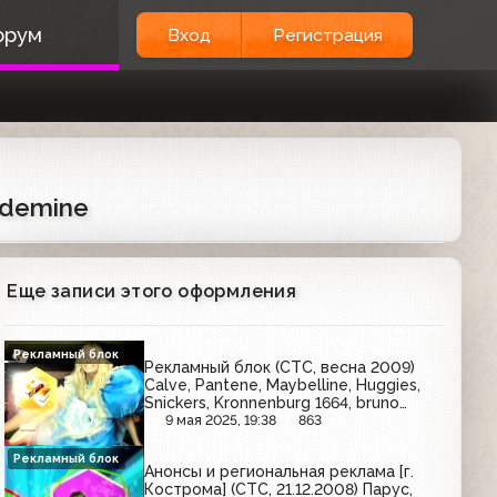
орум
Вход
Регистрация
iademine
Еще записи этого оформления
Рекламный блок
Рекламный блок (СТС, весна 2009)
Calve, Pantene, Maybelline, Huggies,
Snickers, Kronnenburg 1664, bruno
banani, Axe, Техносила, Garnier, Lenor
9 мая 2025, 19:38
863
Рекламный блок
Анонсы и региональная реклама [г.
Кострома] (СТС, 21.12.2008) Парус,