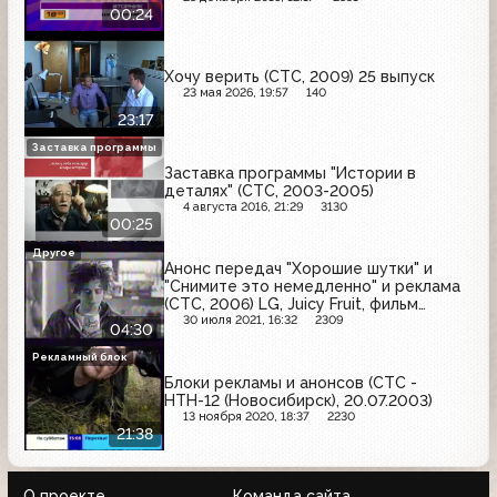
00:24
Хочу верить (СТС, 2009) 25 выпуск
23 мая 2026, 19:57
140
23:17
Заставка программы
Заставка программы "Истории в
деталях" (СТС, 2003-2005)
4 августа 2016, 21:29
3130
00:25
Другое
Анонс передач "Хорошие шутки" и
"Снимите это немедленно" и реклама
(СТС, 2006) LG, Juicy Fruit, фильм
"Полумгла"
30 июля 2021, 16:32
2309
04:30
Рекламный блок
Блоки рекламы и анонсов (СТС -
НТН-12 (Новосибирск), 20.07.2003)
13 ноября 2020, 18:37
2230
21:38
О проекте
Команда сайта