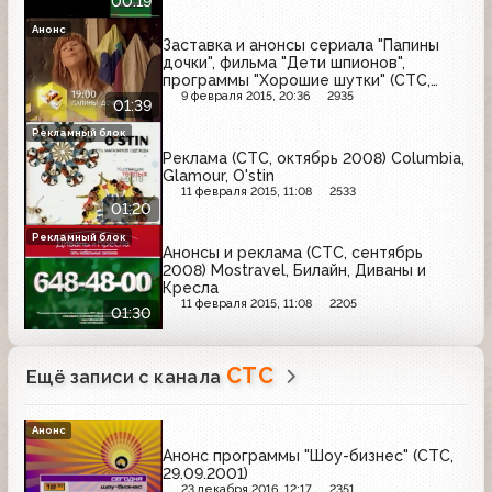
00:19
Анонс
Заставка и анонсы сериала "Папины
дочки", фильма "Дети шпионов",
программы "Хорошие шутки" (СТС,
октябрь 2008)
9 февраля 2015, 20:36
2935
01:39
Рекламный блок
Реклама (СТС, октябрь 2008) Columbia,
Glamour, O'stin
11 февраля 2015, 11:08
2533
01:20
Рекламный блок
Анонсы и реклама (СТС, сентябрь
2008) Mostravel, Билайн, Диваны и
Кресла
11 февраля 2015, 11:08
2205
01:30
СТС
Ещё записи с канала
Анонс
Анонс программы "Шоу-бизнес" (СТС,
29.09.2001)
23 декабря 2016, 12:17
2351