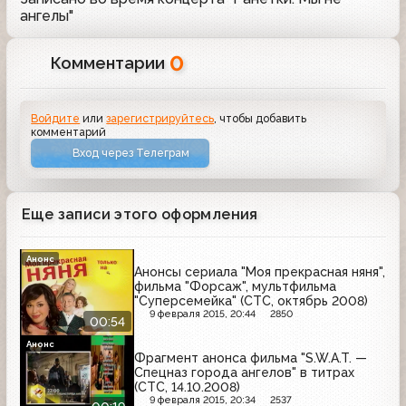
ангелы"
0
Комментарии
Войдите
или
зарегистрируйтесь
, чтобы добавить
комментарий
Вход через Телеграм
Еще записи этого оформления
Анонс
Анонсы сериала "Моя прекрасная няня",
фильма "Форсаж", мультфильма
"Суперсемейка" (СТС, октябрь 2008)
9 февраля 2015, 20:44
2850
00:54
Анонс
Фрагмент анонса фильма "S.W.A.T. —
Спецназ города ангелов" в титрах
(СТС, 14.10.2008)
9 февраля 2015, 20:34
2537