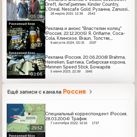
Dreft, АнтиГриппин, Kinder Country,
L'Oreal, Nescafe Gold, Рузанна, Zanussi,
Tefal
28 марта 2015, 12:39
2543
05:08
Рекламный блок
Реклама и анонс "Властелин колец"
(Россия, 22.12.2005) Я, Oriflame, Coca-
Cola, Клинское, Braun, Толстяк,
Любимый сад, Efes Pilsener, Л'Этуаль,
8 августа 2024, 00:31
2197
08:27
Невское, Билайн, Sony, Бочкарёв, Лако
Шанте, Oral-B, Старый мельник, Lexus
Рекламный блок
Реклама (Россия, 20.06.2008) Brahma,
Heineken, Балтика, Сибирская корона,
Mennen Speed Stick, Бочкарёв
5 июня 2023, 22:39
1645
03:06
Россия
Ещё записи с канала
Специальный корреспондент (Россия,
28.03.2004) Трафик
7 сентября 2022, 16:16
1737
29:52
Рекламный блок