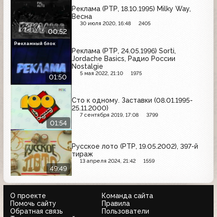
Реклама (РТР, 18.10.1995) Milky Way,
Весна
30 июля 2020, 16:48
2405
00:52
Рекламный блок
Реклама (РТР, 24.05.1996) Sorti,
Jordache Basics, Радио России
Nostalgie
5 мая 2022, 21:10
1975
01:50
Сто к одному. Заставки (08.01.1995-
25.11.2000)
7 сентября 2019, 17:08
3799
01:54
Русское лото (РТР, 19.05.2002), 397-й
тираж
13 апреля 2024, 21:42
1559
49:49
О проекте
Команда сайта
Помочь сайту
Правила
Обратная связь
Пользователи