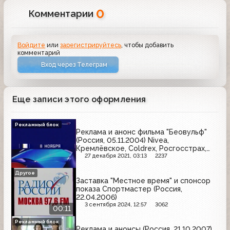
0
Комментарии
Войдите
или
зарегистрируйтесь
, чтобы добавить
комментарий
Вход через Телеграм
Еще записи этого оформления
Рекламный блок
Реклама и анонс фильма "Беовульф"
(Россия, 05.11.2004) Nivea,
Кремлёвское, Coldrex, Росгосстрах,
Rich, Главпродукт, Panasonic, Oriflame,
27 декабря 2021, 03:13
2237
Nokia, Libero, Витапрост, Dirol
Другое
Заставка "Местное время" и спонсор
показа Спортмастер (Россия,
22.04.2006)
3 сентября 2024, 12:57
3062
00:11
Рекламный блок
Реклама и анонсы (Россия, 21.10.2007)