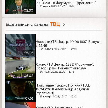
29.10.2000) Формула-1 (фрагмент 1)
31 июля 2023, 20:47
1264
02:30
ТВЦ
Ещё записи с канала
Новости (ТВ Центр, 10.06.1997) Выпуск
в 22:45
22 ноября 2017, 20:22
2790
05:26
Хроно (ТВ Центр, 1998) Формула-1.
Обзор Гран-При Австрии-1997
30 июля 2023, 21:20
1178
05:02
Приглашает Борис Ноткин (ТВЦ,
15.04.2001) Александр Абдулов
(фрагмент)
13 января 2023, 16:47
1510
07:51