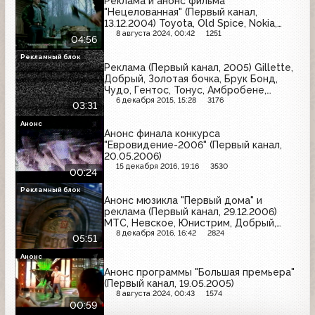
Реклама и анонс фильма
"Нецелованная" (Первый канал,
13.12.2004) Toyota, Old Spice, Nokia,
Samsung, Gillette, Avon,
8 августа 2024, 00:42
1251
04:56
Head&Shoulders, Арсенальное,
Celebrations, Rich, Rama, Blend-a-med
Рекламный блок
Реклама (Первый канал, 2005) Gillette,
Добрый, Золотая бочка, Брук Бонд,
Чудо, Гентос, Тонус, Амбробене,
Сибирская корона, Победа, Биттнер
6 декабря 2015, 15:28
3176
03:31
Анонс
Анонс финала конкурса
"Евровидение-2006" (Первый канал,
20.05.2006)
15 декабря 2016, 19:16
3530
00:24
Рекламный блок
Анонс мюзикла "Первый дома" и
реклама (Первый канал, 29.12.2006)
МТС, Невское, Юнистрим, Добрый,
Clearasil, Ярпиво, Мегафон
8 декабря 2016, 16:42
2824
05:51
Анонс
Анонс программы "Большая премьера"
(Первый канал, 19.05.2005)
8 августа 2024, 00:43
1574
00:59