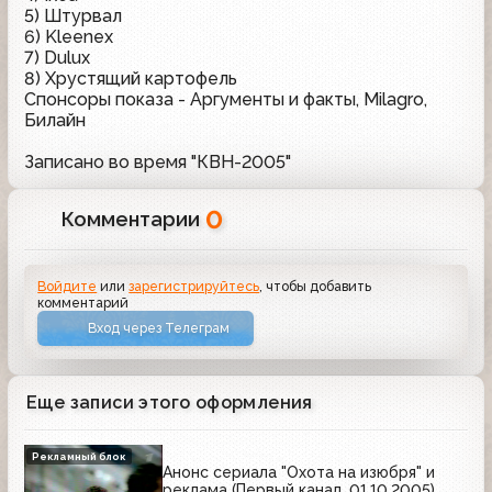
5) Штурвал
6) Kleenex
7) Dulux
8) Хрустящий картофель
Спонсоры показа - Аргументы и факты, Milagro,
Билайн
Записано во время "КВН-2005"
0
Комментарии
Войдите
или
зарегистрируйтесь
, чтобы добавить
комментарий
Вход через Телеграм
Еще записи этого оформления
Рекламный блок
Анонс сериала "Охота на изюбря" и
реклама (Первый канал, 01.10.2005)