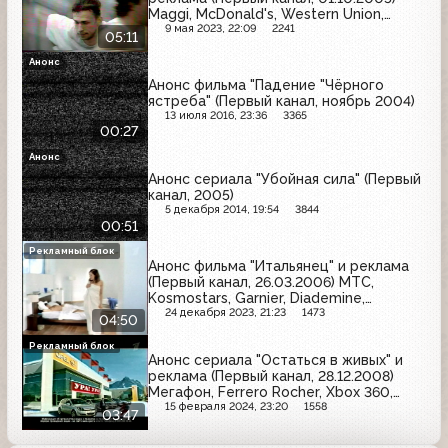
Maggi, McDonald's, Western Union,
Coca-Cola, Kitekat, Old Spice, Samsung,
9 мая 2023, 22:09
2241
05:11
Амадеус, Весёлый молочник,
Мастерица, Эльдорадо, МТС
Анонс
Анонс фильма "Падение "Чёрного
ястреба" (Первый канал, ноябрь 2004)
13 июля 2016, 23:36
3365
00:27
Анонс
Анонс сериала "Убойная сила" (Первый
канал, 2005)
5 декабря 2014, 19:54
3844
00:51
Рекламный блок
Анонс фильма "Итальянец" и реклама
(Первый канал, 26.03.2006) МТС,
Kosmostars, Garnier, Diademine,
Любимый сад, Pantene Pro-V, Francesco
24 декабря 2023, 21:23
1473
04:50
Donni, Алюминиевая банка, Мегафон,
Nivea, Vichy, Gliss Kur, Coca-Cola
Рекламный блок
Анонс сериала "Остаться в живых" и
реклама (Первый канал, 28.12.2008)
Мегафон, Ferrero Rocher, Xbox 360,
Panasonic, Opel, Raffaello, Coldrex,
15 февраля 2024, 23:20
1558
03:47
Ростелеком, M&M's