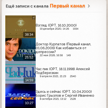
Первый канал
Ещё записи с канала
Взгляд (ОРТ, 16.10.2000)
19 декабря 2020, 14:26
1934
38:34
Доктор Курпатов (Первый канал,
01.06.2006) Как избавиться от
депрессии?
22 мая 2026, 16:58
149
25:52
Час пик (ОРТ, 18.11.1998) Алексей
Подберезкин
9 апреля 2021, 21:23
2540
14:59
Здесь и сейчас (ОРТ, 10.04.2000)
Борис Грызлов и Сергей Иваненко
8 октября 2021, 13:12
2128
10:27