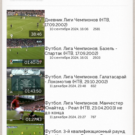
Дневник Лиги Чемпионов (НТВ,
17.09.2002)
10 сентября 2024, 16:06
2581
38:46
Футбол. Лига Чемпионов. Базель -
Спартак (НТВ, 17.09.2002)
10 сентября 2024, 16:01
2503
01:40:07
Футбол. Лига Чемпионов. Галатасарай
- Локомотив (НТВ, 29.10.2002)
11 декабря 2024, 23:48
832
01:43:50
Футбол. Лига Чемпионов. Манчестер
Юнайтед - Реал (НТВ, 23.04.2003) не
до конца
11 декабря 2024, 23:27
787
01:27:43
Футбол. 3-й квалификационный раунд