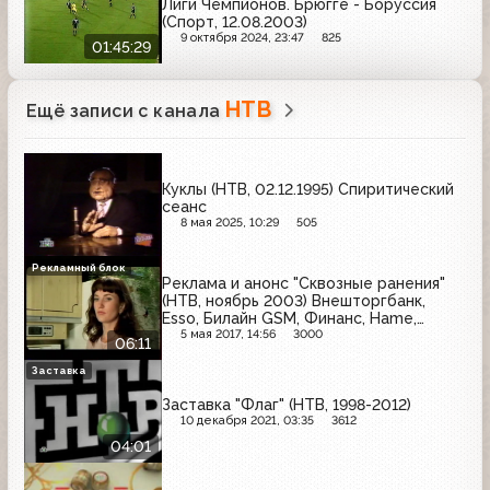
Лиги Чемпионов. Брюгге - Боруссия
(Спорт, 12.08.2003)
9 октября 2024, 23:47
825
01:45:29
НТВ
Ещё записи с канала
Куклы (НТВ, 02.12.1995) Спиритический
сеанс
8 мая 2025, 10:29
505
Рекламный блок
Реклама и анонс "Сквозные ранения"
(НТВ, ноябрь 2003) Внешторгбанк,
Esso, Билайн GSM, Финанс, Hame,
Michelin, Intel, Коммерсантъ, LeCafe,
5 мая 2017, 14:56
3000
06:11
НТВ-Плюс
Заставка
Заставка "Флаг" (НТВ, 1998-2012)
10 декабря 2021, 03:35
3612
04:01