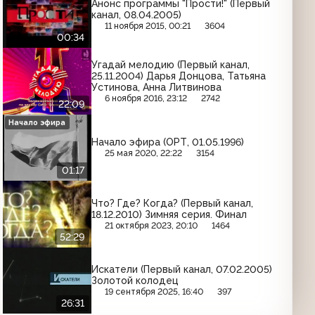
Анонс программы "Прости!" (Первый
канал, 08.04.2005)
11 ноября 2015, 00:21
3604
00:34
Угадай мелодию (Первый канал,
25.11.2004) Дарья Донцова, Татьяна
Устинова, Анна Литвинова
6 ноября 2016, 23:12
2742
22:09
Начало эфира
Начало эфира (ОРТ, 01.05.1996)
25 мая 2020, 22:22
3154
01:17
Что? Где? Когда? (Первый канал,
18.12.2010) Зимняя серия. Финал
21 октября 2023, 20:10
1464
52:29
Искатели (Первый канал, 07.02.2005)
Золотой колодец
19 сентября 2025, 16:40
397
26:31