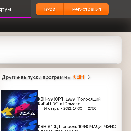
орум
Вход
Регистрация
КВН
Другие выпуски программы
КВН-99 (ОРТ, 1999) "Голосящий
КиВиН-99" в Юрмале
14 февраля 2021, 17:00
2750
01:54:22
КВН-64 (ЦТ, апрель 1964) МАДИ-МЭИС.