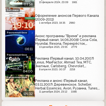
МТС, Whiskas, Quelle, Комильфо, Ford
15 февраля 2024, 23:09
1661
03:58
Заставка
Оформление анонсов Первого Канала
(2009-2011)
1 октября 2023, 18:35
2960
Рекламный блок
Анонс программы "Время" и реклама
(Первый канал, 14.06.2008) Coca-Cola,
Hyundai, Rexona, Перекрёсток,
Очаково, Akai, Red Cross, Bort, Sealex,
13 декабря 2021, 23:55
2779
06:11
Philips, Ростелеком, Промсвязьбанк,
Epson, Советский спорт
Рекламный блок
Реклама (Первый канал, 10.04.2007)
Lexus, MaxFactor, Ahmad Tea, МТС,
Знатные, Carlsberg, Chevrolet,
Head&Shoulders, Клинское, Быстров
8 апреля 2023, 00:37
2218
04:00
Рекламный блок
Реклама и анонс (Первый канал,
03.11.2007) Деревенское, Scheller,
Herbal Essences, Avon, Рузанна, Tunes,
ВТБ24, Септолете, MaxFactor, Persil,
11 декабря 2024, 23:12
1066
05:32
Чудо