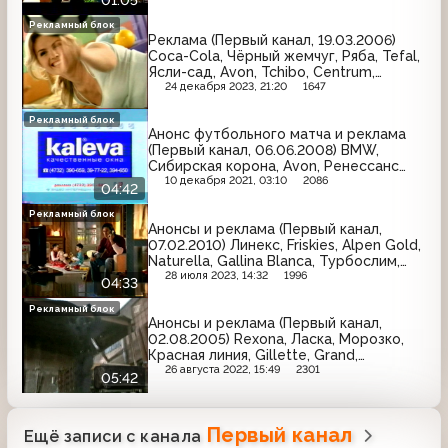
Рекламный блок
Реклама (Первый канал, 19.03.2006)
Coca-Cola, Чёрный жемчуг, Ряба, Tefal,
Ясли-сад, Avon, Tchibo, Centrum,
Весёлый молочник, Снежная королева,
24 декабря 2023, 21:20
1647
L'Oreal, Добрый
Рекламный блок
Анонс футбольного матча и реклама
(Первый канал, 06.06.2008) BMW,
Сибирская корона, Avon, Ренессанс
страхование, Chevrolet, М.Видео,
10 декабря 2021, 03:10
2086
04:42
Gardex, Lipton, Tele2, Tuborg
Рекламный блок
Анонсы и реклама (Первый канал,
07.02.2010) Линекс, Friskies, Alpen Gold,
Naturella, Gallina Blanca, Турбослим,
Pantene Pro-V, Maggi, Tide
28 июля 2023, 14:32
1996
04:33
Рекламный блок
Анонсы и реклама (Первый канал,
02.08.2005) Rexona, Ласка, Морозко,
Красная линия, Gillette, Grand,
Слобода, Knorr, Fa, Palmolive
26 августа 2022, 15:49
2301
05:42
Первый канал
Ещё записи с канала