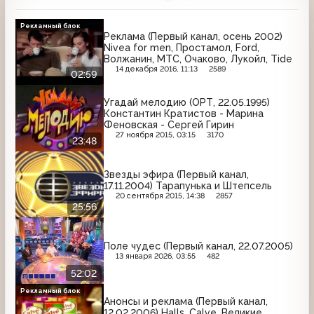
Рекламный блок
Реклама (Первый канал, осень 2002)
Nivea for men, Простамол, Ford,
Волжанин, МТС, Очаково, Лукойл, Tide
14 декабря 2016, 11:13
2589
02:59
Угадай мелодию (ОРТ, 22.05.1995)
Константин Кратистов - Марина
Феновская - Сергей Гирин
27 ноября 2015, 03:15
3170
23:48
Звезды эфира (Первый канал,
17.11.2004) Тарапунька и Штепсель
20 сентября 2015, 14:38
2857
25:56
Поле чудес (Первый канал, 22.07.2005)
13 января 2026, 03:55
482
52:02
Рекламный блок
Анонсы и реклама (Первый канал,
12.02.2006) Halls, Calve, Великие