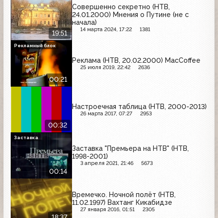
Совершенно секретно (НТВ,
24.01.2000) Мнения о Путине (не с
начала)
14 марта 2024, 17:22
1381
19:51
Рекламный блок
Реклама (НТВ, 20.02.2000) MacCoffee
25 июля 2019, 22:42
2636
00:21
Настроечная таблица (НТВ, 2000-2013)
26 марта 2017, 07:27
2953
00:32
Заставка
Заставка "Премьера на НТВ" (НТВ,
1998-2001)
3 апреля 2021, 21:46
5673
00:14
Времечко. Ночной полёт (НТВ,
11.02.1997) Вахтанг Кикабидзе
27 января 2016, 01:51
2305
18:37