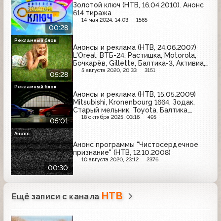
Золотой ключ (НТВ, 16.04.2010). Анонс
614 тиража
14 мая 2024, 14:03
1565
00:28
Рекламный блок
Анонсы и реклама (НТВ, 24.06.2007)
L'Oreal, ВТБ-24, Растишка, Motorola,
Бочкарёв, Gillette, Балтика-3, Активиа,
Olay, Сибирская корона
5 августа 2020, 20:33
3151
05:28
Рекламный блок
Анонсы и реклама (НТВ, 15.05.2009)
Mitsubishi, Kronenbourg 1664, Зодак,
Старый мельник, Toyota, Балтика,
Nissan, Белый медведь
18 октября 2025, 03:16
495
05:01
Анонс
Анонс программы "Чистосердечное
признание" (НТВ, 12.10.2008)
10 августа 2020, 23:12
2376
00:30
НТВ
Ещё записи с канала