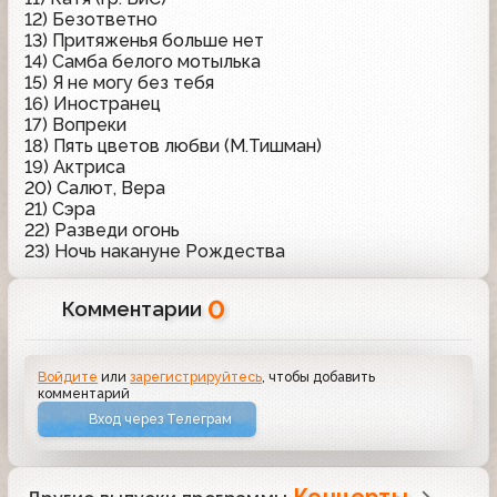
12) Безответно
13) Притяженья больше нет
14) Самба белого мотылька
15) Я не могу без тебя
16) Иностранец
17) Вопреки
18) Пять цветов любви (М.Тишман)
19) Актриса
20) Салют, Вера
21) Сэра
22) Разведи огонь
23) Ночь накануне Рождества
0
Комментарии
Войдите
или
зарегистрируйтесь
, чтобы добавить
комментарий
Вход через Телеграм