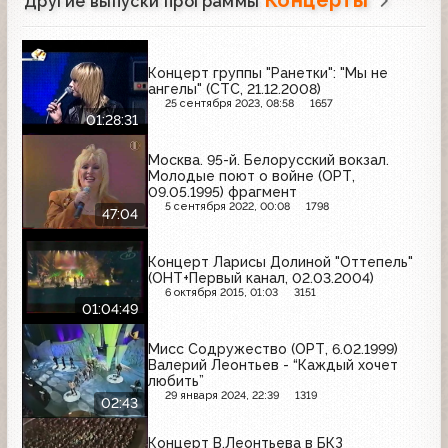
Концерты
Другие выпуски программы
Концерт группы "Ранетки": "Мы не
ангелы" (СТС, 21.12.2008)
25 сентября 2023, 08:58
1657
01:28:31
Москва. 95-й. Белорусский вокзал.
Молодые поют о войне (ОРТ,
09.05.1995) фрагмент
5 сентября 2022, 00:08
1798
47:04
Концерт Ларисы Долиной "Оттепель"
(ОНТ+Первый канал, 02.03.2004)
6 октября 2015, 01:03
3151
01:04:49
Мисс Содружество (ОРТ, 6.02.1999)
Валерий Леонтьев - “Каждый хочет
любить”
29 января 2024, 22:39
1319
02:43
Концерт В.Леонтьева в БКЗ