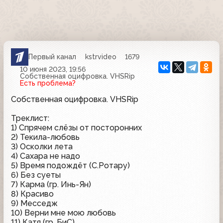
Первый канал
kstrvideo
1679
10 июня 2023, 19:56
Собственная оцифровка. VHSRip
Есть проблема?
Собственная оцифровка. VHSRip
Треклист:
1) Спрячем слёзы от посторонних
2) Текила-любовь
3) Осколки лета
4) Сахара не надо
5) Время подождёт (С.Ротару)
6) Без суеты
7) Карма (гр. Инь-Ян)
8) Красиво
9) Месседж
10) Верни мне мою любовь
11) Катя (гр. БиС)