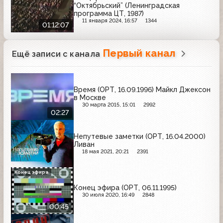
“Октябрьский” (Ленинградская
программа ЦТ, 1987)
11 января 2024, 16:57
1344
01:12:07
Первый канал
Ещё записи с канала
Время (ОРТ, 16.09.1996) Майкл Джексон
в Москве
30 марта 2015, 15:01
2992
02:27
Непутевые заметки (ОРТ, 16.04.2000)
Ливан
18 мая 2021, 20:21
2391
Конец эфира
Конец эфира (ОРТ, 06.11.1995)
30 июля 2020, 16:49
2848
00:45