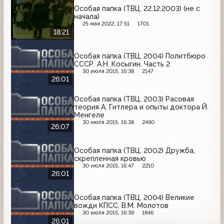
Особая папка (ТВЦ, 22.12.2003) (не с
начала)
25 мая 2022, 17:51
1701
18:21
Особая папка (ТВЦ, 2004) Политбюро
СССР. А.Н. Косыгин. Часть 2
30 июля 2015, 16:38
2147
26:01
Особая папка (ТВЦ, 2003) Расовая
теория А. Гитлера и опыты доктора Й.
Менгеле
30 июля 2015, 16:38
2490
26:07
Особая папка (ТВЦ, 2002) Дружба,
скрепленная кровью
30 июля 2015, 16:47
2210
26:01
Особая папка (ТВЦ, 2004) Великие
вожди КПСС. В.М. Молотов
30 июля 2015, 16:39
1846
26:01