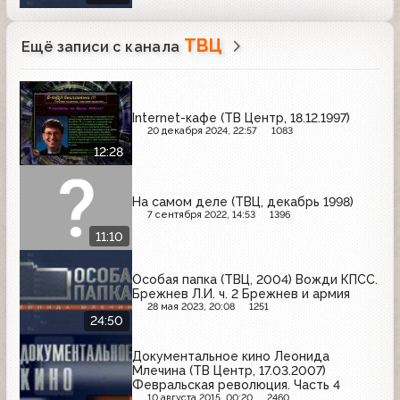
ТВЦ
Ещё записи с канала
Internet-кафе (ТВ Центр, 18.12.1997)
20 декабря 2024, 22:57
1083
12:28
На самом деле (ТВЦ, декабрь 1998)
7 сентября 2022, 14:53
1396
11:10
Особая папка (ТВЦ, 2004) Вожди КПСС.
Брежнев Л.И. ч. 2 Брежнев и армия
28 мая 2023, 20:08
1251
24:50
Документальное кино Леонида
Млечина (ТВ Центр, 17.03.2007)
Февральская революция. Часть 4
10 августа 2015, 00:20
2460