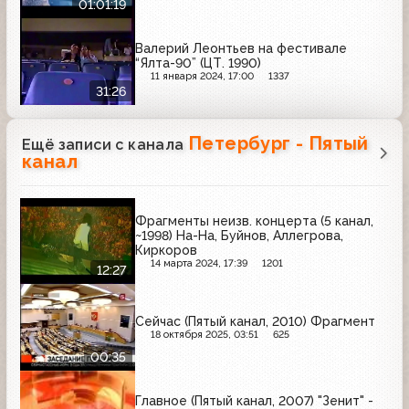
01:01:19
Валерий Леонтьев на фестивале
“Ялта-90” (ЦТ. 1990)
11 января 2024, 17:00
1337
31:26
Петербург - Пятый
Ещё записи с канала
канал
Фрагменты неизв. концерта (5 канал,
~1998) На-На, Буйнов, Аллегрова,
Киркоров
14 марта 2024, 17:39
1201
12:27
Сейчас (Пятый канал, 2010) Фрагмент
18 октября 2025, 03:51
625
00:35
Главное (Пятый канал, 2007) "Зенит" -