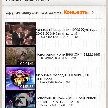
Концерты
Другие выпуски программы
Концерт Паваротти (1990) (Культура,
29.03.2008) (не с начала)
25 октября 2024, 22:24
1064
Новогодняя ночь-1996 (ОРТ, 31.12.1995)
20 ноября 2023, 18:47
2495
02:01:41
Любимые мелодии XX века (НТВ,
31.12.1999)
7 мая 2025, 18:00
526
01:53:33
Новогодняя ночь-2002 "Бред сивой
кобылы" (REN TV, 31.12.2001)
10 марта 2021, 19:48
3821