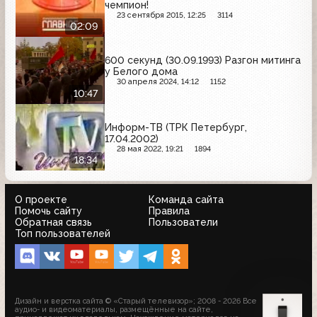
чемпион!
23 сентября 2015, 12:25
3114
02:09
600 секунд (30.09.1993) Разгон митинга
у Белого дома
30 апреля 2024, 14:12
1152
10:47
Информ-ТВ (ТРК Петербург,
17.04.2002)
28 мая 2022, 19:21
1894
18:34
О проекте
Команда сайта
Помочь сайту
Правила
Обратная связь
Пользователи
Топ пользователей
Дизайн и верстка сайта © «Старый телевизор»; 2008 - 2026 Все
аудио- и видеоматериалы, размещённые на сайте,