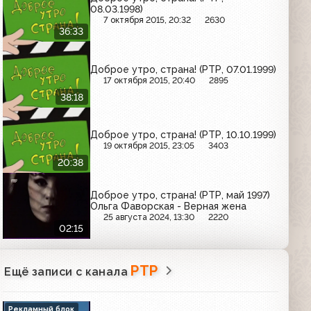
08.03.1998)
7 октября 2015, 20:32
2630
36:33
Доброе утро, страна! (РТР, 07.01.1999)
17 октября 2015, 20:40
2895
38:18
Доброе утро, страна! (РТР, 10.10.1999)
19 октября 2015, 23:05
3403
20:38
Доброе утро, страна! (РТР, май 1997)
Ольга Фаворская - Верная жена
25 августа 2024, 13:30
2220
02:15
РТР
Ещё записи с канала
Рекламный блок