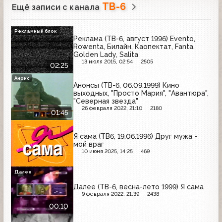
ТВ-6
Ещё записи с канала
Рекламный блок
Реклама (ТВ-6, август 1996) Evento,
Rowenta, Билайн, Каопектат, Fanta,
Golden Lady, Salita
13 июля 2015, 02:54
2505
02:25
Анонс
Анонсы (ТВ-6, 06.09.1999) Кино
выходных, "Просто Мария", "Авантюра",
"Северная звезда"
26 февраля 2022, 21:10
2180
01:45
Я сама (ТВ6, 19.06.1996) Друг мужа -
мой враг
10 июня 2025, 14:25
469
Далее
Далее (ТВ-6, весна-лето 1999) Я сама
9 февраля 2022, 21:39
2438
00:10