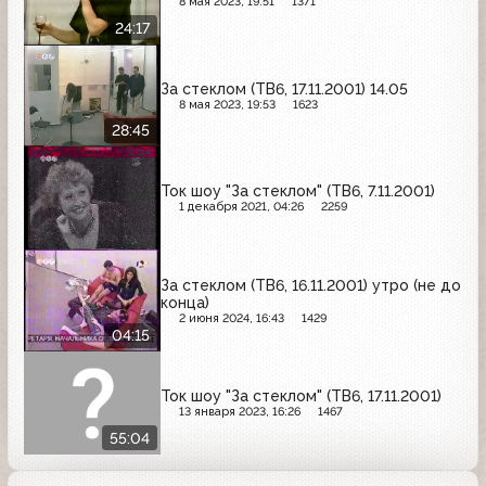
8 мая 2023, 19:51
1371
24:17
За стеклом (ТВ6, 17.11.2001) 14.05
8 мая 2023, 19:53
1623
28:45
Ток шоу "За стеклом" (ТВ6, 7.11.2001)
1 декабря 2021, 04:26
2259
За стеклом (ТВ6, 16.11.2001) утро (не до
конца)
2 июня 2024, 16:43
1429
04:15
Ток шоу "За стеклом" (ТВ6, 17.11.2001)
13 января 2023, 16:26
1467
55:04