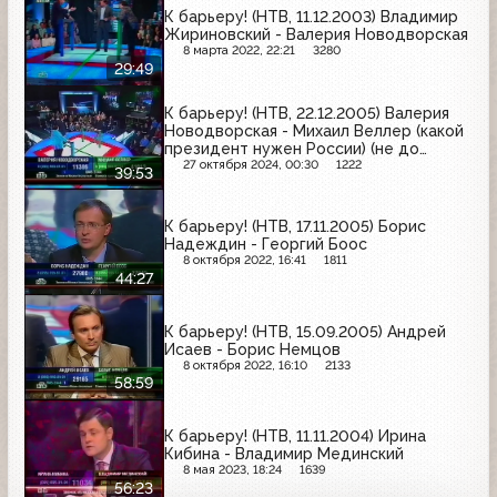
К барьеру! (НТВ, 11.12.2003) Владимир
Жириновский - Валерия Новодворская
8 марта 2022, 22:21
3280
29:49
К барьеру! (НТВ, 22.12.2005) Валерия
Новодворская - Михаил Веллер (какой
президент нужен России) (не до
конца)
27 октября 2024, 00:30
1222
39:53
К барьеру! (НТВ, 17.11.2005) Борис
Надеждин - Георгий Боос
8 октября 2022, 16:41
1811
44:27
К барьеру! (НТВ, 15.09.2005) Андрей
Исаев - Борис Немцов
8 октября 2022, 16:10
2133
58:59
К барьеру! (НТВ, 11.11.2004) Ирина
Кибина - Владимир Мединский
8 мая 2023, 18:24
1639
56:23