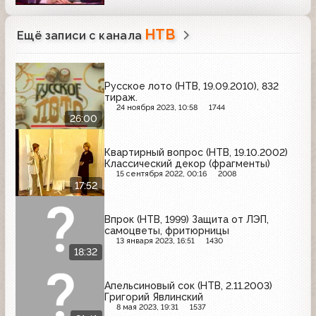
НТВ
Ещё записи с канала
Русское лото (НТВ, 19.09.2010), 832
тираж.
24 ноября 2023, 10:58
1744
26:00
Квартирный вопрос (НТВ, 19.10.2002)
Классический декор (фрагменты)
15 сентября 2022, 00:16
2008
17:52
Впрок (НТВ, 1999) Защита от ЛЭП,
самоцветы, фритюрницы
13 января 2023, 16:51
1430
18:32
Апельсиновый сок (НТВ, 2.11.2003)
Григорий Явлинский
8 мая 2023, 19:31
1537