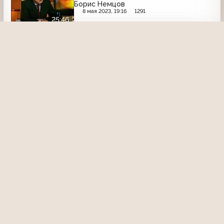
Борис Немцов
8 мая 2023, 19:16
1291
25:46
НТВ
Ещё записи с канала
От винта! (НТВ, 24.05.1997) 42 выпуск.
Need for Speed II, Titanic: Adventure
Out of Time, Ravage D.C.X
10 августа 2015, 10:38
2220
09:56
Апельсиновый сок (НТВ, 16.03.2004)
Татьяна Толстая
8 мая 2023, 19:16
1496
26:27
Последнее слово (НТВ, 11.12.2010)
Ласковый убийца?
15 октября 2025, 12:12
348
52:12