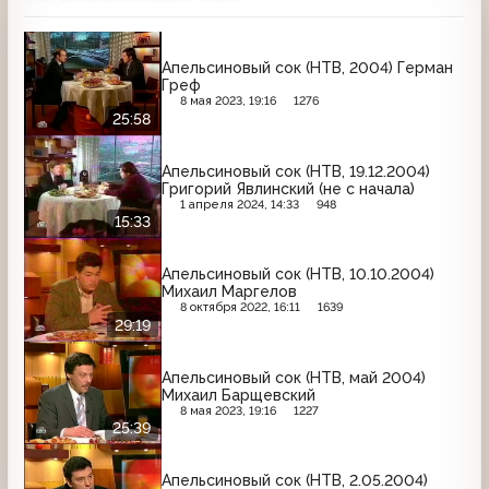
Апельсиновый сок (НТВ, 2004) Герман
Греф
8 мая 2023, 19:16
1276
25:58
Апельсиновый сок (НТВ, 19.12.2004)
Григорий Явлинский (не с начала)
1 апреля 2024, 14:33
948
15:33
Апельсиновый сок (НТВ, 10.10.2004)
Михаил Маргелов
8 октября 2022, 16:11
1639
29:19
Апельсиновый сок (НТВ, май 2004)
Михаил Барщевский
8 мая 2023, 19:16
1227
25:39
Апельсиновый сок (НТВ, 2.05.2004)