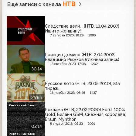
НТВ
Ещё записи с канала
Следствие вели... (НТВ, 13.04.2007)
Ищите женщину!
7 августа 2020, 18:29
2996
Принцип домино (НТВ, 2.04.2003)
Владимир Рыжков (глючная запись)
13 октября 2023, 17:38
1202
30:14
Русское лото (НТВ, 23.05.2010), 815
тираж.
18 ноября 2023, 05:46
1437
25:55
Рекламный блок
Реклама (НТВ, 22.02.2000) Ford, 100%
Gold, Билайн GSM, Снежная королева,
Braun, Mynthon
5 января 2018, 02:23
2091
02:14
Рекламный блок