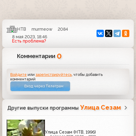
НТВ
murmeow
2084
8 мая 2023, 18:46
Есть проблема?
0
Комментарии
Войдите
или
зарегистрируйтесь
, чтобы добавить
комментарий
Вход через Телеграм
Улица Сезам
Другие выпуски программы
Улица Сезам (НТВ, 1996)