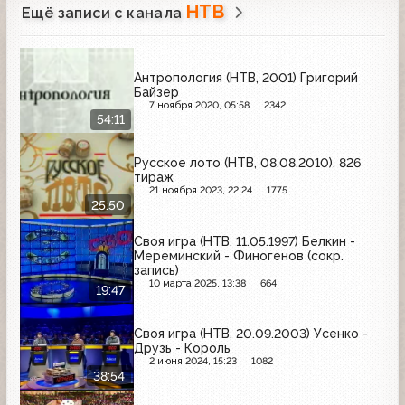
НТВ
Ещё записи с канала
Антропология (НТВ, 2001) Григорий
Байзер
7 ноября 2020, 05:58
2342
54:11
Русское лото (НТВ, 08.08.2010), 826
тираж
21 ноября 2023, 22:24
1775
25:50
Своя игра (НТВ, 11.05.1997) Белкин -
Мереминский - Финогенов (сокр.
запись)
10 марта 2025, 13:38
664
19:47
Своя игра (НТВ, 20.09.2003) Усенко -
Друзь - Король
2 июня 2024, 15:23
1082
38:54