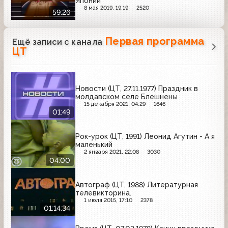
Японии
8 мая 2019, 19:19
2520
59:26
Первая программа
Ещё записи с канала
ЦТ
Новости (ЦТ, 27.11.1977) Праздник в
молдавском селе Блешнены
15 декабря 2021, 04:29
1646
01:49
Рок-урок (ЦТ, 1991) Леонид Агутин - А я
маленький
2 января 2021, 22:08
3030
04:00
Автограф (ЦТ, 1988) Литературная
телевикторина.
1 июля 2015, 17:10
2378
01:14:34