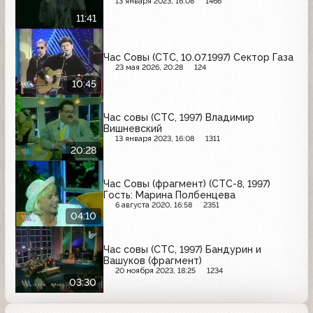
13 января 2023, 16:08
1466
11:41
Час Совы (СТС, 10.07.1997) Сектор Газа
23 мая 2026, 20:28
124
10:45
Час совы (СТС, 1997) Владимир
Вишневский
13 января 2023, 16:08
1311
20:28
Час Совы (фрагмент) (СТС-8, 1997)
Гость: Марина Полбенцева
6 августа 2020, 16:58
2351
04:10
Час совы (СТС, 1997) Бандурин и
Вашуков (фрагмент)
20 ноября 2023, 18:25
1234
03:30