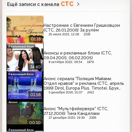
СТС
Ещё записи с канала
Настроение с Евгением Гришковцом
(СТС, 26.01.2006) За рулём
25 июля 2015, 12:08
2195
01:18
Рекламный блок
Анонсы и рекламные блоки (СТС,
09.04.2005; 06.02.2005)
8 октября 2022, 09:54
1879
34:40
Рекламный блок
Анонс сериала "Полиция Майами.
Отдел нравов" и реклама (СТС, апрель
1999) Dirol, Europa Plus, Timotei, Брук
Бонд, Pepsi, Meller
5 декабря 2016, 15:07
2412
01:58
Анонс
Анонс "Мультфейерверк" (СТС,
27.12.2006) Тина Канделаки
27 декабря 2020, 19:39
2395
00:10
Рекламный блок