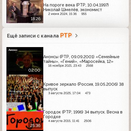
На пороге века (РТР, 10.04.1997)
Николай Шмелёв, экономист
2 июня 2024, 15:36
955
18:26
РТР
Ещё записи с канала
Анонс
Анонсы (РТР, 09.09.2001) «Семейные
тайны», «Гений», «Маросейка, 12»
16 ноября 2021, 23:43
2568
02:00
Кривое зеркало (Россия, 19.05.2006) 38
выпуск
3 августа 2025, 17:04
473
Городок (РТР, 1996) 34 выпуск. Весна в
Городке
4 августа 2015, 11:41
2506
25:36