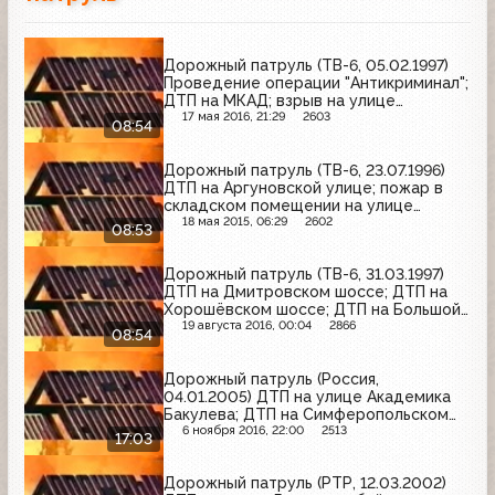
Дорожный патруль (ТВ-6, 05.02.1997)
Проведение операции "Антикриминал";
ДТП на МКАД; взрыв на улице
Вавилова
17 мая 2016, 21:29
2603
08:54
Дорожный патруль (ТВ-6, 23.07.1996)
ДТП на Аргуновской улице; пожар в
складском помещении на улице
Верхняя Масловка; ДТП на 25-м
18 мая 2015, 06:29
2602
08:53
километре Ленинградского шоссе
Дорожный патруль (ТВ-6, 31.03.1997)
ДТП на Дмитровском шоссе; ДТП на
Хорошёвском шоссе; ДТП на Большой
Филёвской улице
19 августа 2016, 00:04
2866
08:54
Дорожный патруль (Россия,
04.01.2005) ДТП на улице Академика
Бакулева; ДТП на Симферопольском
шоссе; ДТП на Дмитровском шоссе
6 ноября 2016, 22:00
2513
17:03
Дорожный патруль (РТР, 12.03.2002)