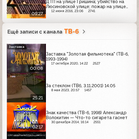
ДТП на улице Гришина; убийство на
Люсиновской улице; пожар на улице
Неглинной
12 июня 2016, 23:06
2741
09:27
ТВ-6
Ещё записи с канала
Заставка
Заставка "Золотая фильмотека" (ТВ-6,
1993-1994)
17 октября 2020, 14:22
2527
00:08
За стеклом (ТВ6, 3.11.2001) 14.05
8 мая 2023, 20:57
1457
25:21
Знак качества (ТВ-6, 1998) Александр
Волокитин — Что-то сигарета гаснет
30 декабря 2014, 16:14
2551
02:17