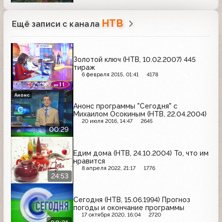
НТВ
Ещё записи с канала
Золотой ключ (НТВ, 10.02.2007) 445
тираж
6 февраля 2015, 01:41
4178
Анонс
Анонс программы "Сегодня" с
Михаилом Осокиным (НТВ, 22.04.2004)
20 июля 2016, 14:47
2645
00:29
Едим дома (НТВ, 24.10.2004) То, что им
нравится
8 апреля 2022, 21:17
1776
24:53
Сегодня (НТВ, 15.06.1994) Прогноз
погоды и окончание программы
17 октября 2020, 16:04
2720