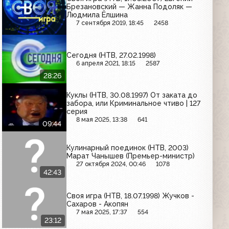
Брезановский — Жанна Подоляк —
Людмила Ёлшина
7 сентября 2019, 18:45
2458
Сегодня (НТВ, 27.02.1998)
6 апреля 2021, 18:15
2587
28:26
Куклы (НТВ, 30.08.1997) От заката до
забора, или Криминальное чтиво | 127
серия
8 мая 2025, 13:38
641
09:44
Кулинарный поединок (НТВ, 2003)
Марат Чанышев (Премьер-министр)
27 октября 2024, 00:46
1078
42:43
Своя игра (НТВ, 18.07.1998) Жучков -
Сахаров - Акопян
7 мая 2025, 17:37
554
23:12