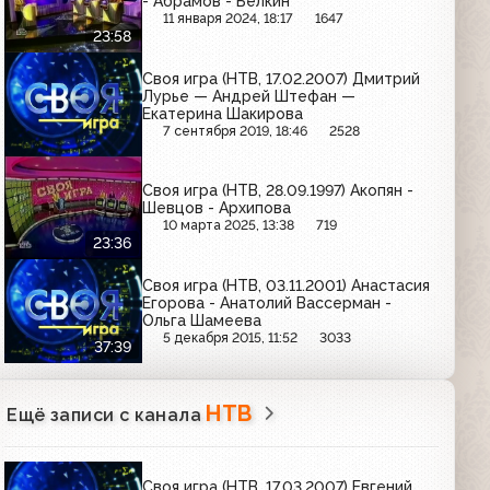
- Абрамов - Белкин
11 января 2024, 18:17
1647
23:58
Своя игра (НТВ, 17.02.2007) Дмитрий
Лурье — Андрей Штефан —
Екатерина Шакирова
7 сентября 2019, 18:46
2528
Своя игра (НТВ, 28.09.1997) Акопян -
Шевцов - Архипова
10 марта 2025, 13:38
719
23:36
Своя игра (НТВ, 03.11.2001) Анастасия
Егорова - Анатолий Вассерман -
Ольга Шамеева
5 декабря 2015, 11:52
3033
37:39
НТВ
Ещё записи с канала
Своя игра (НТВ, 17.03.2007) Евгений