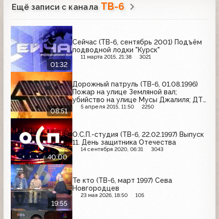
ТВ-6
Ещё записи с канала
Сейчас (ТВ-6, сентябрь 2001) Подъём
подводной лодки "Курск"
11 марта 2015, 21:38
3021
01:32
Дорожный патруль (ТВ-6, 01.08.1996)
Пожар на улице Земляной вал;
убийство на улице Мусы Джалиля; ДТП
на улице Хамовнический вал
5 апреля 2015, 11:50
2250
08:51
О.С.П.-студия (ТВ-6, 22.02.1997) Выпуск
11. День защитника Отечества
14 сентября 2020, 06:31
3043
40:00
Те кто (ТВ-6, март 1997) Сева
Новгородцев
23 мая 2026, 18:50
105
19:55