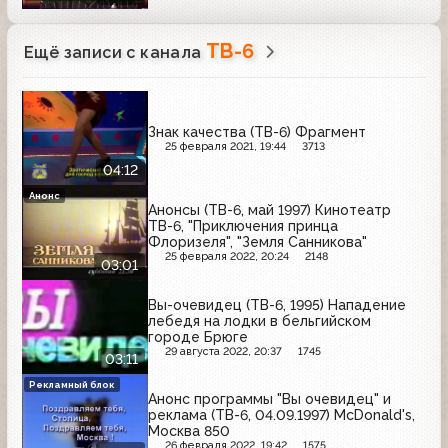
ТВ-6
Ещё записи с канала
Знак качества (ТВ-6) Фрагмент
25 февраля 2021, 19:44
3713
04:12
Анонс
Анонсы (ТВ-6, май 1997) Кинотеатр
ТВ-6, "Приключения принца
Флоризеля", "Земля Санникова"
25 февраля 2022, 20:24
2148
03:01
Вы-очевидец (ТВ-6, 1995) Нападение
лебедя на лодки в бельгийском
городе Брюге
29 августа 2022, 20:37
1745
03:11
Рекламный блок
Анонс программы "Вы очевидец" и
реклама (ТВ-6, 04.09.1997) McDonald's,
Москва 850
26 февраля 2022, 19:42
1575