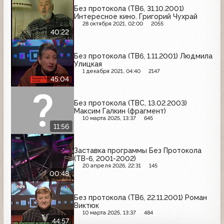
Без протокола (ТВ6, 31.10.2001)
Интересное кино. Григорий Чухрай
28 октября 2021, 02:00
2055
40:22
Без протокола (ТВ6, 1.11.2001) Людмила
Улицкая
1 декабря 2021, 04:40
2147
45:04
Без протокола (ТВС, 13.02.2003)
Максим Галкин (фрагмент)
10 марта 2025, 13:37
645
11:56
Заставка программы Без Протокола
(ТВ-6, 2001-2002)
20 апреля 2026, 22:31
145
00:48
Без протокола (ТВ6, 22.11.2001) Роман
Виктюк
10 марта 2025, 13:37
484
44:57