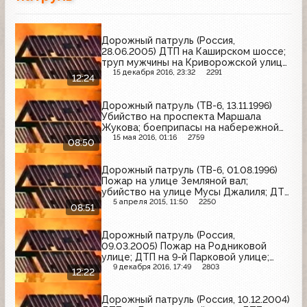
Дорожный патруль (Россия,
28.06.2005) ДТП на Каширском шоссе;
труп мужчины на Криворожской улице;
ДТП на Беломорской улице
15 декабря 2016, 23:32
2291
12:24
Дорожный патруль (ТВ-6, 13.11.1996)
Убийство на проспекта Маршала
Жукова; боеприпасы на набережной
Новикова-Прибоя; ДТП на проспекте
15 мая 2016, 01:16
2759
08:50
Вернадского
Дорожный патруль (ТВ-6, 01.08.1996)
Пожар на улице Земляной вал;
убийство на улице Мусы Джалиля; ДТП
на улице Хамовнический вал
5 апреля 2015, 11:50
2250
08:51
Дорожный патруль (Россия,
09.03.2005) Пожар на Родниковой
улице; ДТП на 9-й Парковой улице;
ДТП на Минской улице
9 декабря 2016, 17:49
2803
12:22
Дорожный патруль (Россия, 10.12.2004)