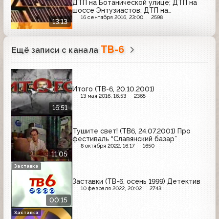
ДТП на Ботанической улице; ДТП на
шоссе Энтузиастов; ДТП на
Свободном проспекте; ДТП на улице
16 сентября 2016, 23:00
2598
13:13
Сущёвский вал
ТВ-6
Ещё записи с канала
Итого (ТВ-6, 20.10.2001)
13 мая 2016, 16:53
2365
16:51
Тушите свет! (ТВ6, 24.07.2001) Про
фестиваль “Славянский базар”
8 октября 2022, 16:17
1650
11:05
Заставка
Заставки (ТВ-6, осень 1999) Детектив
10 февраля 2022, 20:02
2743
00:15
Заставка