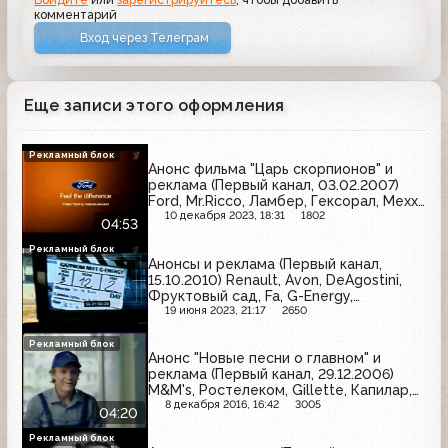
комментарий
Вход через Телеграм
Еще записи этого оформления
Рекламный блок
Анонс фильма "Царь скорпионов" и
реклама (Первый канал, 03.02.2007)
Ford, Mr.Ricco, Ламбер, Гексорал, Mexx,
Компливит, Nivea, Chevrolet, Л'Этуаль,
10 декабря 2023, 18:31
1802
04:53
Метрогил Дента, Nestea
Рекламный блок
Анонсы и реклама (Первый канал,
15.10.2010) Renault, Avon, DeAgostini,
Фруктовый сад, Fa, G-Energy,
Эльдорадо, Пенсионный фонд
19 июня 2023, 21:17
2650
Российской Федерации, McDonald's,
Добрый, Losk, Лукойл
Рекламный блок
Анонс "Новые песни о главном" и
реклама (Первый канал, 29.12.2006)
M&M's, Ростелеком, Gillette, Капилар,
Prestige, HP, Maestro de Oliva
8 декабря 2016, 16:42
3005
04:20
Рекламный блок