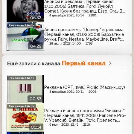
Анонсы и реклама (Первый канал,
17.10.2005) Балтика, Ford, Лукойл,
Comet, Кухня без границ, Esso, Oral-B,
Мегафон, Ременс, Grand, Невское,
4 декабря 2021, 20:14
2990
06:32
Коделак, Castrol, Главбух, Галстена,
Diademine, Арсенальное
Рекламный блок
Анонс программы "Познер" и реклама
(Первый канал, 01.02.2009) Бархатные
ручки, Fairy, Nestea, Maybelline, Dreft,
Parodontax, Bref, Garnier, Pampers
28 июля 2023, 14:00
1799
04:29
Первый канал
Ещё записи с канала
Рекламный блок
Реклама (ОРТ, 1996) Picnic (Маски-шоу)
3 декабря 2021, 20:31
2008
00:53
Рекламный блок
Реклама и анонс программы "Бисквит"
(Первый канал, 19.11.2005) Pantene Pro-
V, Уралсиб, Билайн, Twix, Прелесть,
Снежная королева, Always, Мегафон,
6 июля 2023, 12:45
2116
06:14
Копейка, МК, Твой дом, Московский