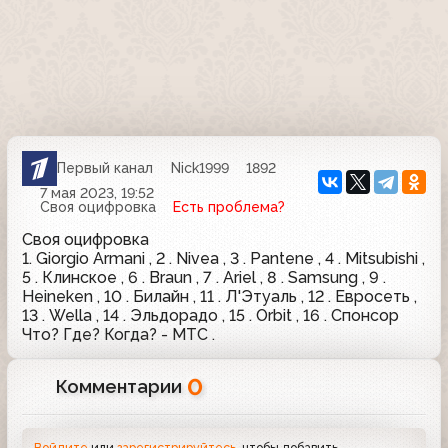
Первый канал
Nick1999
1892
7 мая 2023, 19:52
Своя оцифровка
Есть проблема?
Своя оцифровка
1. Giorgio Armani , 2 . Nivea , 3 . Pantene , 4 . Mitsubishi ,
5 . Клинское , 6 . Braun , 7 . Ariel , 8 . Samsung , 9 .
Heineken , 10 . Билайн , 11 . Л'Этуаль , 12 . Евросеть ,
13 . Wella , 14 . Эльдорадо , 15 . Orbit , 16 . Спонсор
Что? Где? Когда? - МТС .
0
Комментарии
Войдите
или
зарегистрируйтесь
, чтобы добавить