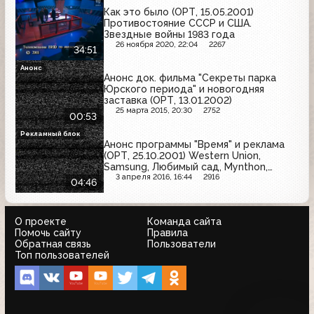
провансаль, Ikea
Как это было (ОРТ, 15.05.2001)
Противостояние СССР и США.
Звездные войны 1983 года
26 ноября 2020, 22:04
2267
34:51
Анонс
Анонс док. фильма "Секреты парка
Юрского периода" и новогодняя
заставка (ОРТ, 13.01.2002)
25 марта 2015, 20:30
2752
00:53
Рекламный блок
Анонс программы "Время" и реклама
(ОРТ, 25.10.2001) Western Union,
Samsung, Любимый сад, Mynthon,
Сибирская корона, Fa, M&M's
3 апреля 2016, 16:44
2916
04:46
О проекте
Команда сайта
Помочь сайту
Правила
Обратная связь
Пользователи
Топ пользователей