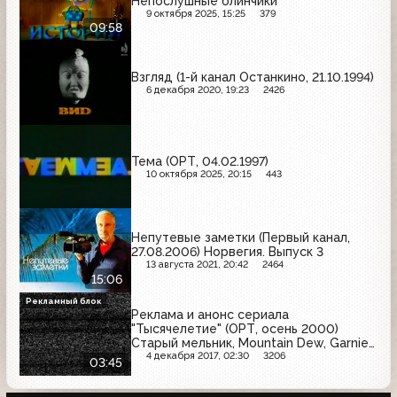
Непослушные блинчики
9 октября 2025, 15:25
379
09:58
Взгляд (1-й канал Останкино, 21.10.1994)
6 декабря 2020, 19:23
2426
Тема (ОРТ, 04.02.1997)
10 октября 2025, 20:15
443
Непутевые заметки (Первый канал,
27.08.2006) Норвегия. Выпуск 3
13 августа 2021, 20:42
2464
15:06
Рекламный блок
Реклама и анонс сериала
"Тысячелетие" (ОРТ, осень 2000)
Старый мельник, Mountain Dew, Garnier,
Oral-B, M&M's, Samsung, Nivea
4 декабря 2017, 02:30
3206
03:45