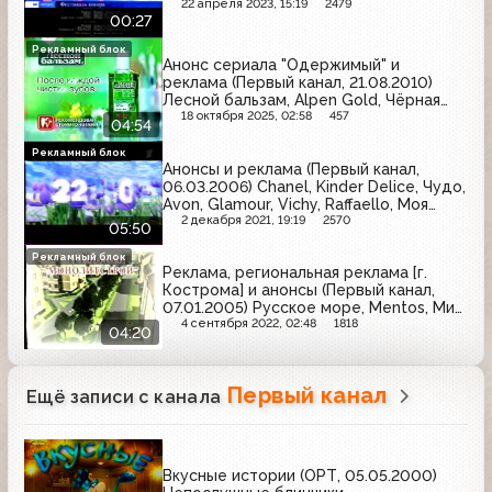
22 апреля 2023, 15:19
2479
00:27
Рекламный блок
Анонс сериала "Одержимый" и
реклама (Первый канал, 21.08.2010)
Лесной бальзам, Alpen Gold, Чёрная
карта, Diademine, Евросеть, Nesquik,
18 октября 2025, 02:58
457
04:54
Frustyie, Askona, Oriflame, Danone, Persil,
Jacobs, Garnier
Рекламный блок
Анонсы и реклама (Первый канал,
06.03.2006) Chanel, Kinder Delice, Чудо,
Avon, Glamour, Vichy, Raffaello, Моя
семья, Genius, Эксперт, Пенталгин-Н,
2 декабря 2021, 19:19
2570
05:50
Aqua Minerale, Nissan, Tropicana
Рекламный блок
Реклама, региональная реклама [г.
Кострома] и анонсы (Первый канал,
07.01.2005) Русское море, Mentos, Мир
обуви, Анта, Совкомбанк
4 сентября 2022, 02:48
1818
04:20
Первый канал
Ещё записи с канала
Вкусные истории (ОРТ, 05.05.2000)