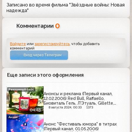
Записано во время фильма "Звёздные войны: Новая
надежда"
0
Комментарии
Войдите
или
зарегистрируйтесь
, чтобы добавить
комментарий
Вход через Телеграм
Еще записи этого оформления
Рекламный блок
Анонсы и реклама (Первый канал,
12.02.2006) Red Bull, Raffaello,
Биовиталь Гель, Л'Этуаль, Gillette,
Domestos, Vichy, Кальций Д3-Никомед,
8 августа 2024, 00:33
1373
04:48
Ahmad Tea, Ново-Пассит, Лако Шанте,
Orbit, Супрадин
Анонс
Анонс "Фестиваль юмора" в титрах
(Первый канал, 01.05.2006)