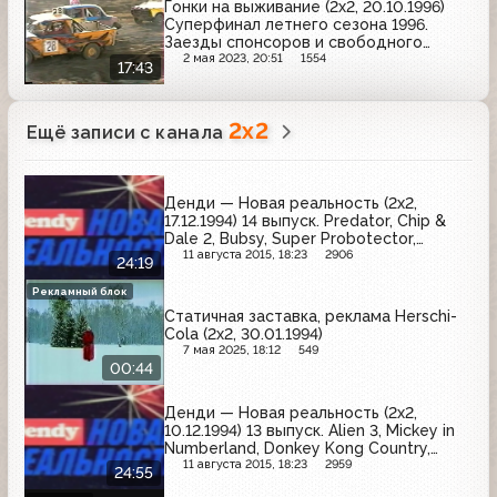
Гонки на выживание (2x2, 20.10.1996)
Суперфинал летнего сезона 1996.
Заезды спонсоров и свободного
класса (фрагмент)
2 мая 2023, 20:51
1554
17:43
2x2
Ещё записи с канала
Денди — Новая реальность (2х2,
17.12.1994) 14 выпуск. Predator, Chip &
Dale 2, Bubsy, Super Probotector,
TwinBee
11 августа 2015, 18:23
2906
24:19
Рекламный блок
Статичная заставка, реклама Herschi-
Cola (2х2, 30.01.1994)
7 мая 2025, 18:12
549
00:44
Денди — Новая реальность (2х2,
10.12.1994) 13 выпуск. Alien 3, Mickey in
Numberland, Donkey Kong Country,
Super Street Fighter II, Super Ghouls &
11 августа 2015, 18:23
2959
24:55
Ghousts