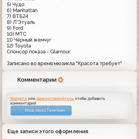
5) Чудо
6) Manhattan
7) ВТБ24
8) Л'Этуаль
9) Ford
10) МТС
11) Чёрный жемчуг
12) Toyota
Спонсор показа - Glamour
Записано во время мюзикла "Красота требует"
0
Комментарии
Войдите
или
зарегистрируйтесь
, чтобы добавить
комментарий
Вход через Телеграм
Еще записи этого оформления