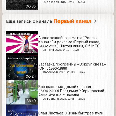
20 декабря 2015, 14:45
5023
00:35
Первый канал
Ещё записи с канала
Рекламный блок
Анонс хоккейного матча "Россия -
Канада" и реклама (Первый канал,
24.02.2010) Чистая линия, Cif, МТС,
Nurofen, Брук Бонд, Л'Этуаль, Green
28 июля 2023, 14:12
1926
04:21
Beer, Мегафон, Cillit Bang, Dove
Заставка программы
Заставка программы «Вокруг света»
(ОРТ, 1996-1999)
18 февраля 2021, 20:30
2675
00:24
Возвращение домой (1 канал,
26.04.2003) Владимир Жириновский.
Алма-Ата (не с начала)
29 февраля 2024, 12:46
2095
36:49
Влад Листьев. Жизнь быстрее пули