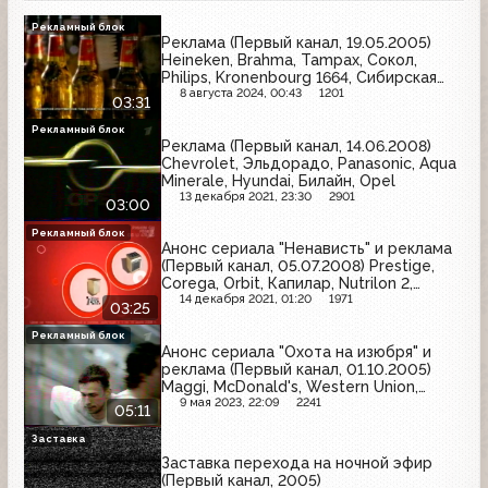
Рекламный блок
Реклама (Первый канал, 19.05.2005)
Heineken, Brahma, Tampax, Сокол,
Philips, Kronenbourg 1664, Сибирская
корона
8 августа 2024, 00:43
1201
03:31
Рекламный блок
Реклама (Первый канал, 14.06.2008)
Chevrolet, Эльдорадо, Panasonic, Aqua
Minerale, Hyundai, Билайн, Opel
13 декабря 2021, 23:30
2901
03:00
Рекламный блок
Анонс сериала "Ненависть" и реклама
(Первый канал, 05.07.2008) Prestige,
Corega, Orbit, Капилар, Nutrilon 2,
Имунеле, Raid, Solpadeine, М.Видео
14 декабря 2021, 01:20
1971
03:25
Рекламный блок
Анонс сериала "Охота на изюбря" и
реклама (Первый канал, 01.10.2005)
Maggi, McDonald's, Western Union,
Coca-Cola, Kitekat, Old Spice, Samsung,
9 мая 2023, 22:09
2241
05:11
Амадеус, Весёлый молочник,
Мастерица, Эльдорадо, МТС
Заставка
Заставка перехода на ночной эфир
(Первый канал, 2005)